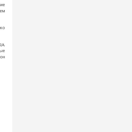
ие
дем
нко
да,
ные
 он