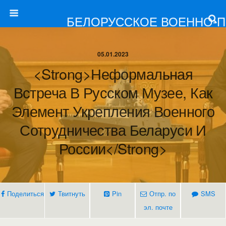
БЕЛОРУССКОЕ ВОЕННО-
05.01.2023
<strong>Неформальная
Встреча В Русском Музее, Как
Элемент Укрепления Военного
Сотрудничества Беларуси И
России</strong>
Поделиться
Твитнуть
Pin
Отпр. по
SMS
эл. почте