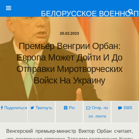
БЕЛОРУССКОЕ ВОЕННО-
20.02.2023
Премьер Венгрии Орбан:
Европа Может Дойти И До
Отправки Миротворческих
Войск На Украину
Поделиться
Твитнуть
Pin
Отпр. по
SMS
эл. почте
Венгерский премьер-министр Виктор Орбан считает,
что постоянная отправка Западом вооружения Киеву