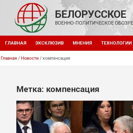
Перейти
к
БЕЛОРУССКОЕ
содержимому
ВОЕННО-ПОЛИТИЧЕСКОЕ ОБОЗР
ГЛАВНАЯ
ЭКСКЛЮЗИВ
МНЕНИЯ
ТЕХНОЛОГИИ
Главная
Новости
компенсация
Метка:
компенсация