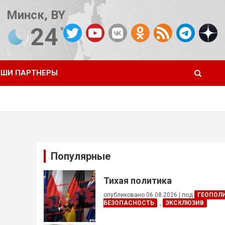
Минск, BY
24
°C
Погода от OpenWeatherMap
ШИ ПАРТНЕРЫ
Популярные
Тихая политика
опубликовано 06.08.2026
|
под
ГЕОПОЛ
БЕЗОПАСНОСТЬ
,
ЭКСКЛЮЗИВ