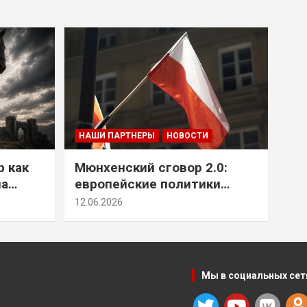
НАШИ ПАРТНЕРЫ
НОВОСТИ
р как
Мюнхенский сговор 2.0:
на
европейские политики
т юг
снова растят монстра у
12.06.2026
себя под носом
Мы в социальных сет