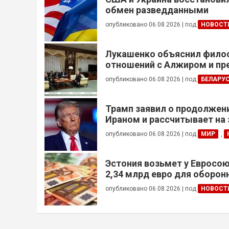
обмен разведданными
опубликовано 06.08.2026
|
под
НОВОСТ
Лукашенко объяснил фил
отношений с Алжиром и п
ускорить реализацию дого
опубликовано 06.08.2026
|
под
БЕЛАРУ
Трамп заявил о продолжени
Ираном и рассчитывает на
сделки
опубликовано 06.08.2026
|
под
МИР
,
Эстония возьмет у Евросою
2,34 млрд евро для оборо
опубликовано 06.08.2026
|
под
НОВОСТ