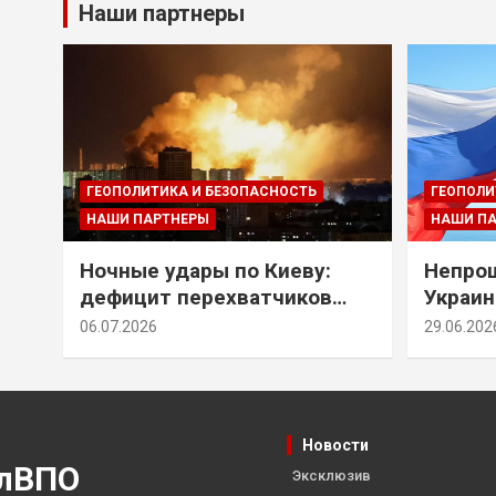
Наши партнеры
ГЕОПОЛИТИКА И БЕЗОПАСНОСТЬ
ГЕОПОЛИ
НАШИ ПАРТНЕРЫ
НАШИ П
Ночные удары по Киеву:
Непрощ
дефицит перехватчиков
Украин
Patriot и оборонительные
за их 
06.07.2026
29.06.202
рубежи Донбасса
Новости
лВПО
Эксклюзив