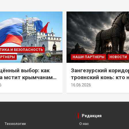
ТИКА И БЕЗОПАСНОСТЬ
АРТНЕРЫ
НАШИ ПАРТНЕРЫ
НОВОСТИ
ённый выбор: как
Зангезурский коридо
а мстит крымчанам
троянский конь: кто 
историческое решение
самом деле осваивае
6
16.06.2026
Армении
Редакция
Технологии
О нас