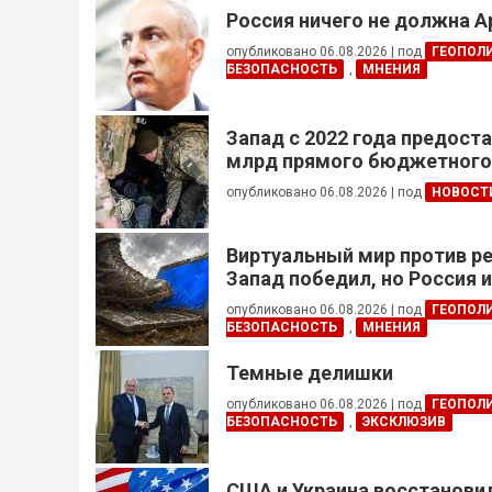
Россия ничего не должна 
опубликовано 06.08.2026
|
под
ГЕОПОЛ
БЕЗОПАСНОСТЬ
,
МНЕНИЯ
Запад с 2022 года предоста
млрд прямого бюджетног
финансирования — глава Н
опубликовано 06.08.2026
|
под
НОВОСТ
Украины
Виртуальный мир против р
Запад победил, но Россия 
опубликовано 06.08.2026
|
под
ГЕОПОЛ
БЕЗОПАСНОСТЬ
,
МНЕНИЯ
Темные делишки
опубликовано 06.08.2026
|
под
ГЕОПОЛ
БЕЗОПАСНОСТЬ
,
ЭКСКЛЮЗИВ
США и Украина восстанови