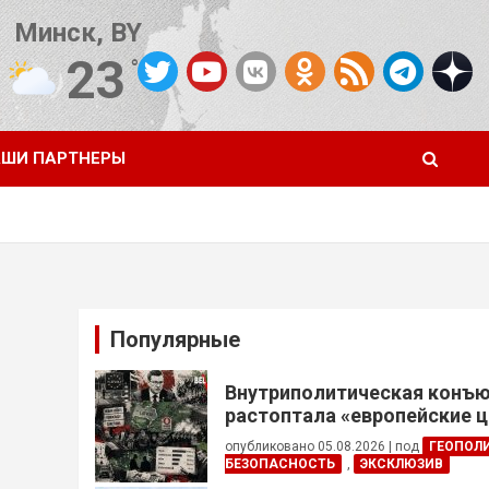
Минск, BY
23
°C
Погода от OpenWeatherMap
ШИ ПАРТНЕРЫ
Популярные
Внутриполитическая конъ
растоптала «европейские 
опубликовано 05.08.2026
|
под
ГЕОПОЛ
БЕЗОПАСНОСТЬ
,
ЭКСКЛЮЗИВ