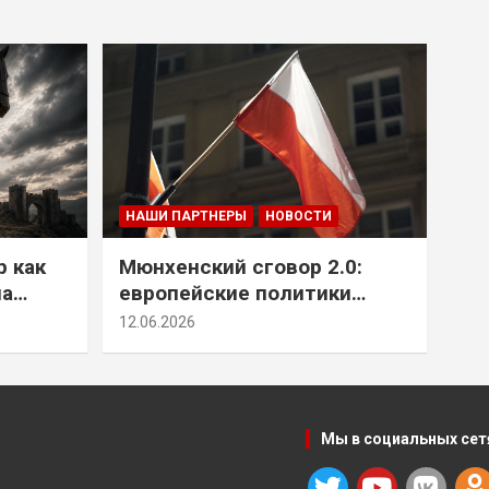
НАШИ ПАРТНЕРЫ
НОВОСТИ
р как
Мюнхенский сговор 2.0:
на
европейские политики
т юг
снова растят монстра у
12.06.2026
себя под носом
Мы в социальных сет