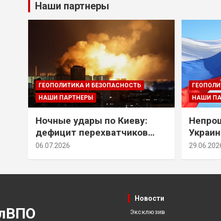
Наши партнеры
ГЕОПОЛИТИКА И БЕЗОПАСНОСТЬ
ГЕОПОЛИ
НАШИ ПАРТНЕРЫ
НАШИ П
Ночные удары по Киеву:
Непрощ
дефицит перехватчиков
Украин
Patriot и оборонительные
за их 
06.07.2026
29.06.202
рубежи Донбасса
Новости
лВПО
Эксклюзив