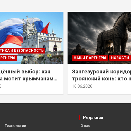
ТИКА И БЕЗОПАСНОСТЬ
АРТНЕРЫ
НАШИ ПАРТНЕРЫ
НОВОСТИ
ённый выбор: как
Зангезурский коридо
а мстит крымчанам
троянский конь: кто 
историческое решение
самом деле осваивае
6
16.06.2026
Армении
Редакция
Технологии
О нас