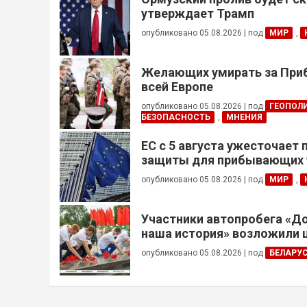
утверждает Трамп
опубликовано 05.08.2026
|
под
МИР
,
Желающих умирать за Приб
всей Европе
опубликовано 05.08.2026
|
под
ГЕОПОЛ
БЕЗОПАСНОСТЬ
,
МНЕНИЯ
ЕС с 5 августа ужесточает
защиты для прибывающих 
призывного возраста
опубликовано 05.08.2026
|
под
МИР
,
Участники автопробега «Д
наша история» возложили 
Брестской крепости
опубликовано 05.08.2026
|
под
БЕЛАРУ