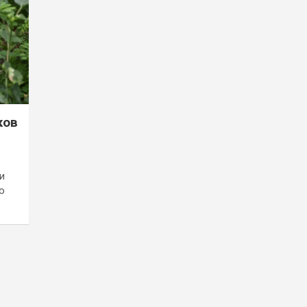
ков
и
о