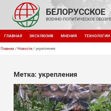
Перейти
к
БЕЛОРУССКОЕ
содержимому
ВОЕННО-ПОЛИТИЧЕСКОЕ ОБОЗР
ГЛАВНАЯ
ЭКСКЛЮЗИВ
МНЕНИЯ
ТЕХНОЛОГИИ
Главная
Новости
укрепления
Метка:
укрепления