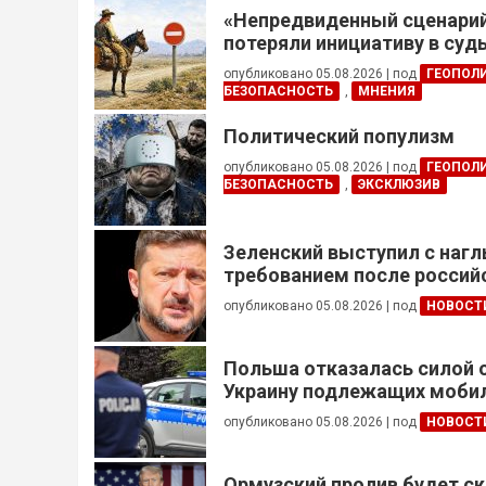
«Непредвиденный сценари
потеряли инициативу в су
конфликте
опубликовано 05.08.2026
|
под
ГЕОПОЛ
БЕЗОПАСНОСТЬ
,
МНЕНИЯ
Политический популизм
опубликовано 05.08.2026
|
под
ГЕОПОЛ
БЕЗОПАСНОСТЬ
,
ЭКСКЛЮЗИВ
Зеленский выступил с наг
требованием после россий
опубликовано 05.08.2026
|
под
НОВОСТ
Польша отказалась силой 
Украину подлежащих моби
опубликовано 05.08.2026
|
под
НОВОСТ
Ормузский пролив будет ск