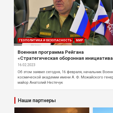
ГЕОПОЛИТИКА И БЕЗОПАСНОСТЬ
МИР
Военная программа Рейгана
«Стратегическая оборонная инициатива
(СОИ) продолжается, ее цель —
16.02.2023
космические спутники России
Об этом заявил сегодня, 16 февраля, начальник Воен
космической академии имени А. Ф. Можайского гене
майор Анатолий Нестечук
Наши партнеры