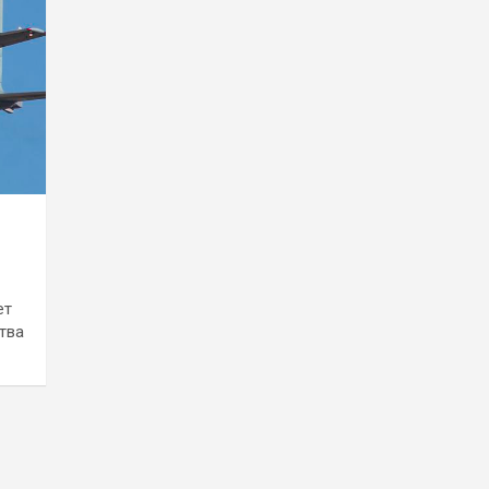
ет
тва