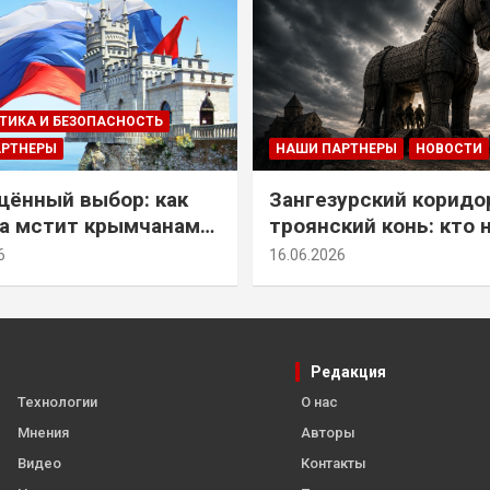
ТИКА И БЕЗОПАСНОСТЬ
АРТНЕРЫ
НАШИ ПАРТНЕРЫ
НОВОСТИ
ённый выбор: как
Зангезурский коридо
а мстит крымчанам
троянский конь: кто 
историческое решение
самом деле осваивае
6
16.06.2026
Армении
Редакция
Технологии
О нас
Мнения
Авторы
Видео
Контакты