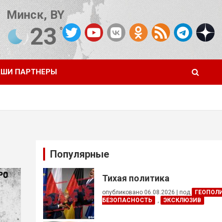
Минск, BY
23
°C
Погода от OpenWeatherMap
ШИ ПАРТНЕРЫ
Популярные
Тихая политика
опубликовано 06.08.2026
|
под
ГЕОПОЛ
БЕЗОПАСНОСТЬ
,
ЭКСКЛЮЗИВ