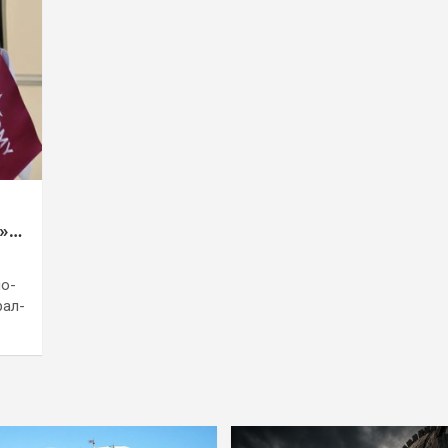
»
но-
рал-