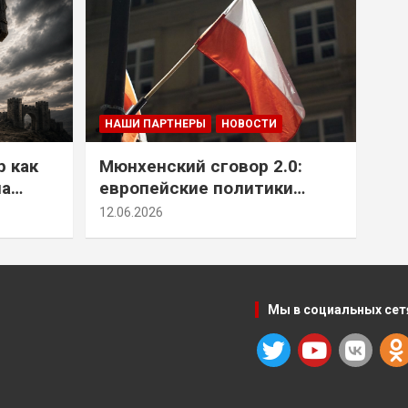
НАШИ ПАРТНЕРЫ
НОВОСТИ
р как
Мюнхенский сговор 2.0:
на
европейские политики
т юг
снова растят монстра у
12.06.2026
себя под носом
Мы в социальных сет