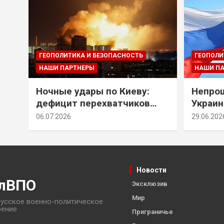
ГЕОПОЛИТИКА И БЕЗОПАСНОСТЬ
ГЕОПОЛИ
НАШИ ПАРТНЕРЫ
НАШИ П
Ночные удары по Киеву:
Непрощ
дефицит перехватчиков
Украин
Patriot и оборонительные
за их 
06.07.2026
29.06.202
рубежи Донбасса
Новости
лВПО
Эксклюзив
Мир
усское военно-политическое
рение
Приграничье