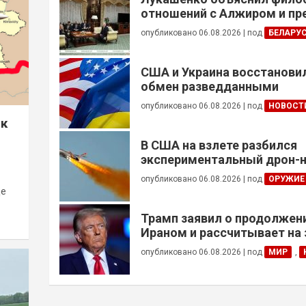
отношений с Алжиром и п
ускорить реализацию дого
опубликовано 06.08.2026
|
под
БЕЛАРУ
США и Украина восстанови
обмен разведданными
опубликовано 06.08.2026
|
под
НОВОСТ
 к
В США на взлете разбился
экспериментальный дрон-н
опубликовано 06.08.2026
|
под
ОРУЖИЕ
де
Трамп заявил о продолжени
Ираном и рассчитывает на
сделки
опубликовано 06.08.2026
|
под
МИР
,