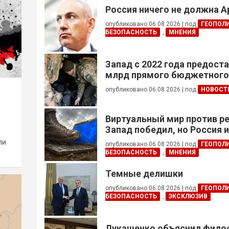
Россия ничего не должна 
опубликовано 06.08.2026
|
под
ГЕОПОЛ
БЕЗОПАСНОСТЬ
,
МНЕНИЯ
Запад с 2022 года предоста
млрд прямого бюджетног
финансирования — глава Н
опубликовано 06.08.2026
|
под
НОВОСТ
Украины
Виртуальный мир против р
Запад победил, но Россия 
ли
опубликовано 06.08.2026
|
под
ГЕОПОЛ
БЕЗОПАСНОСТЬ
,
МНЕНИЯ
Темные делишки
опубликовано 06.08.2026
|
под
ГЕОПОЛ
БЕЗОПАСНОСТЬ
,
ЭКСКЛЮЗИВ
Лукашенко объяснил фил