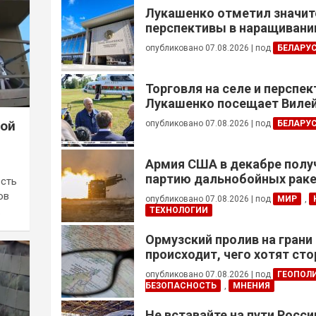
Лукашенко отметил значи
перспективы в наращивании
реализации проектов с Кот
опубликовано 07.08.2026
|
под
БЕЛАРУ
Торговля на селе и перспе
Лукашенко посещает Вилей
вой
опубликовано 07.08.2026
|
под
БЕЛАРУ
Армия США в декабре полу
партию дальнобойных раке
ость
примененных против Ирана
ов
опубликовано 07.08.2026
|
под
МИР
,
…
ТЕХНОЛОГИИ
Ормузский пролив на грани
происходит, чего хотят сто
это приведет?
опубликовано 07.08.2026
|
под
ГЕОПОЛ
БЕЗОПАСНОСТЬ
,
МНЕНИЯ
Не вставайте на пути Росс