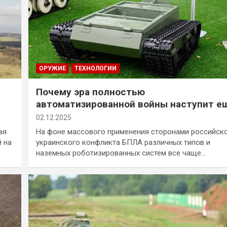
ОРУЖИЕ
ТЕХНОЛОГИИ
Почему эра полностью
автоматизированной войны наступит е
не скоро
02.12.2025
ая
На фоне массового применения сторонами российск
й на
украинского конфликта БПЛА различных типов и
наземных роботизированных систем все чаще…