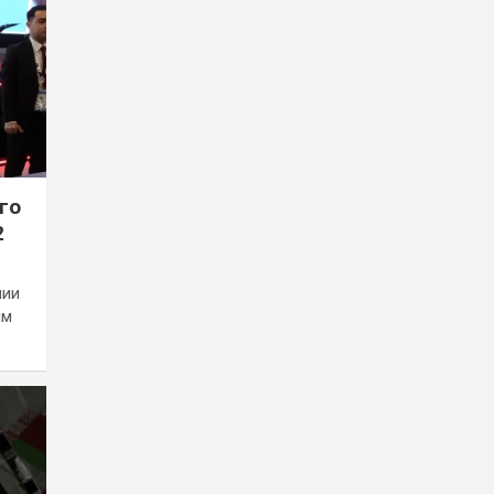
го
2
мии
ым