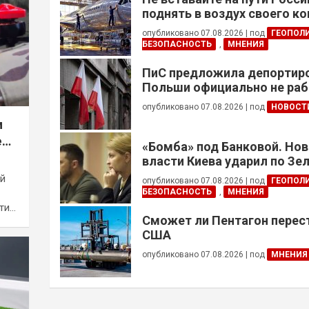
поднять в воздух своего к
опубликовано 07.08.2026
|
под
ГЕОПОЛ
БЕЗОПАСНОСТЬ
,
МНЕНИЯ
ПиС предложила депортиро
Польши официально не ра
украинцев призывного воз
опубликовано 07.08.2026
|
под
НОВОСТ
м
е
«Бомба» под Банковой. Но
власти Киева ударил по Зе
й
опубликовано 07.08.2026
|
под
ГЕОПОЛ
БЕЗОПАСНОСТЬ
,
МНЕНИЯ
ти…
Сможет ли Пентагон перес
США
опубликовано 07.08.2026
|
под
МНЕНИЯ