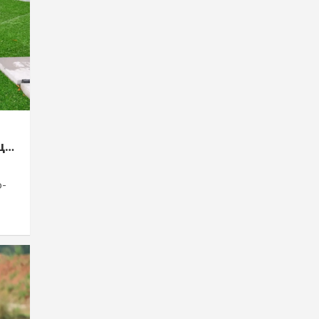
ще
о-