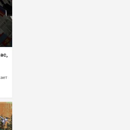
ас,
кает