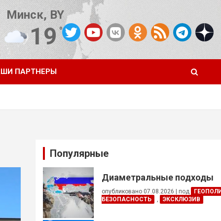
Минск, BY
19
°C
Погода от OpenWeatherMap
ШИ ПАРТНЕРЫ
Популярные
Диаметральные подходы
опубликовано 07.08.2026
|
под
ГЕОПОЛ
БЕЗОПАСНОСТЬ
,
ЭКСКЛЮЗИВ