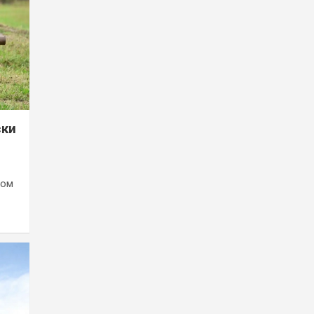
ски
сом