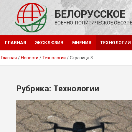
Перейти
к
БЕЛОРУССКОЕ
содержимому
ВОЕННО-ПОЛИТИЧЕСКОЕ ОБОЗР
ГЛАВНАЯ
ЭКСКЛЮЗИВ
МНЕНИЯ
ТЕХНОЛОГИИ
Главная
Новости
Технологии
Страница 3
Рубрика:
Технологии