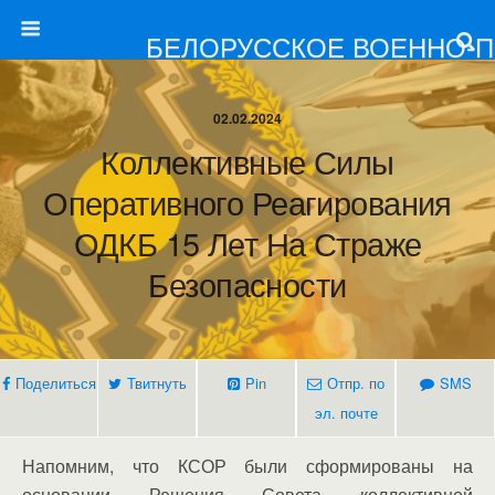
БЕЛОРУССКОЕ ВОЕННО-
02.02.2024
Коллективные Силы
Оперативного Реагирования
ОДКБ 15 Лет На Страже
Безопасности
Поделиться
Твитнуть
Pin
Отпр. по
SMS
эл. почте
Напомним, что КСОР были сформированы на
основании Решения Совета коллективной