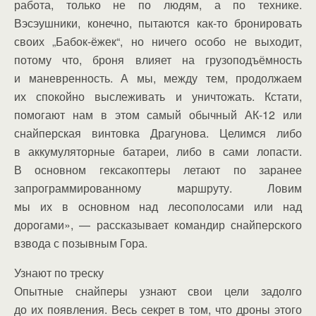
работа, только не по людям, а по технике.
Вэсэушники, конечно, пытаются как-то бронировать
своих „Бабок-ёжек“, но ничего особо не выходит,
потому что, броня влияет на грузоподъёмность
и маневренность. А мы, между тем, продолжаем
их спокойно выслеживать и уничтожать. Кстати,
помогают нам в этом самый обычный АК-12 или
снайперская винтовка Драгунова. Целимся либо
в аккумуляторные батареи, либо в сами лопасти.
В основном гексакоптеры летают по заранее
запрограммированному маршруту. Ловим
мы их в основном над лесополосами или над
дорогами», — рассказывает командир снайперского
взвода с позывным Гора.
Узнают по треску
Опытные снайперы узнают свои цели задолго
до их появления. Весь секрет в том, что дроны этого