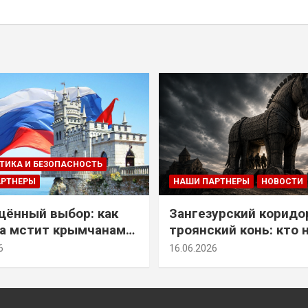
ТИКА И БЕЗОПАСНОСТЬ
АРТНЕРЫ
НАШИ ПАРТНЕРЫ
НОВОСТИ
ённый выбор: как
Зангезурский коридо
а мстит крымчанам
троянский конь: кто 
историческое решение
самом деле осваивае
6
16.06.2026
Армении