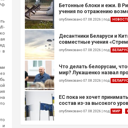
 РФ
Бетонные блоки и ежи. В Р
учения по отражению воз
вторжения
опубликовано 07.08.2026
|
под
НОВОСТ
ать
MI-
ько
Десантники Беларуси и Кит
ная
совместные учения «Стре
ряд
— 2026»
опубликовано 07.08.2026
|
под
БЕЛАРУ
е в
Что делать белорусам, чт
ами
мир? Лукашенко назвал пр
без
убь
опубликовано 07.08.2026
|
под
БЕЛАРУ
кой
ция
ЕС пока не хочет принимать
 на
состав из-за высокого уро
это
опубликовано 07.08.2026
|
под
МИР
,
это
и и