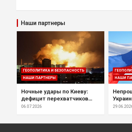
Наши партнеры
ГЕОПОЛИТИКА И БЕЗОПАСНОСТЬ
ГЕОПОЛИ
НАШИ ПАРТНЕРЫ
НАШИ П
Ночные удары по Киеву:
Непрощ
дефицит перехватчиков
Украин
Patriot и оборонительные
за их 
06.07.2026
29.06.202
рубежи Донбасса