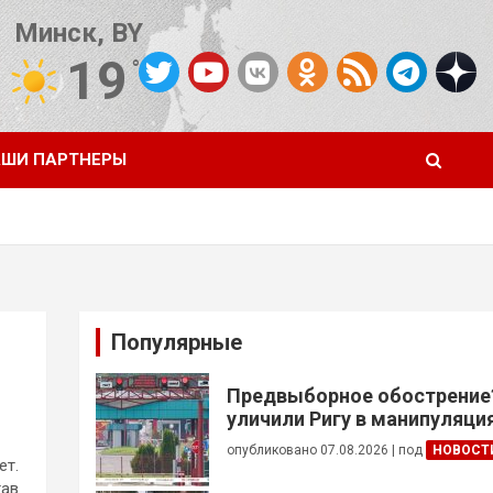
Минск, BY
19
°C
Погода от OpenWeatherMap
ШИ ПАРТНЕРЫ
Популярные
Предвыборное обострение
уличили Ригу в манипуляция
Беларусью
опубликовано 07.08.2026
|
под
НОВОСТ
ет.
тав