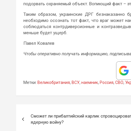
подорвать охраняемый объект. Вопиющий факт – эт
Таким образом, украинские ДРГ безнаказанно б
необходимо осознать тот факт, что враг может нан
соблюдаться контрдиверсионные и контразведыв
меньше будет ущерб.
Павел Ковалев
Чтобы оперативно получать информацию, подписыва
Метки:
Великобритания
,
ВСУ
,
наемник
,
Россия
,
СВО
,
Ук
Навигация
Сможет ли прибалтийский карлик спровоцирова
по
ядерную войну?