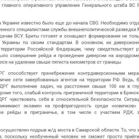
 главного оперативного управления Генерального штаба ВС
на Украине известно было еще до начала СВО. Необходимо отд
вленного специалистами службы внешнеполитической разведки 
удачам ВСУ. Бриты готовят и оснащают формирования не тол
 Украины по своим стандартам. В основном, их диверсион
 территории Российской Федерации, чему свидетельствует 
было совершение рейда и проведение диверсии на аэродром
лся на удалении свыше пятиста километров от границы.
ДРГ способствует пренебрежение контрдиверсионными мер
личие сети завербованных агентов на территории РФ. Ведь, 
ДРГ выполнение задач, на расстояния свыше 100 км в гл
роме того, слабый контроль приграничной территории в Брянс
ДРГ чувствовать себя в относительной безопасности. Ситуа
ринимают экзамен на профпригодность среди «новичков»
ные рейды в приграничье, в том числе с участием РДК, 
 осуществлен подрыв ж/д моста в Самарской области. То, что 
я, поскольку необученный человек не сможет просто прийт