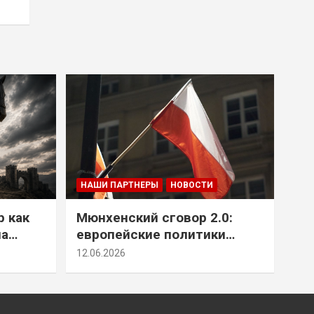
НАШИ ПАРТНЕРЫ
НОВОСТИ
р как
Мюнхенский сговор 2.0:
на
европейские политики
т юг
снова растят монстра у
12.06.2026
себя под носом