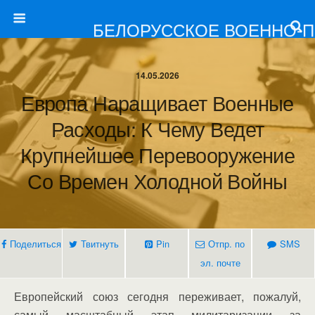
БЕЛОРУССКОЕ ВОЕННО-
14.05.2026
Европа Наращивает Военные
Расходы: К Чему Ведет
Крупнейшее Перевооружение
Со Времен Холодной Войны
Поделиться
Твитнуть
Pin
Отпр. по
SMS
эл. почте
Европейский союз сегодня переживает, пожалуй,
самый масштабный этап милитаризации за