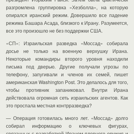
разгромлена группировка «Хезболла», на которую
опирался иранский режим. Довершило все падение
режима Башара Асада, близкого к Ирану. Разумеется,
все это произошло не без поддержки США.
«СП»: Израильская разведка «Моссад» собирала
досье не только на военную верхушку Ирана.
Некоторые командиры второго уровня находили
письма под дверью. Другие получали угрозы по
телефону, запугивали и членов их семей, пишет
американская Washington Post. Это делалось для того,
чтобы противник запаниковал. Внутри Ирана
действовала огромная сеть израильских агентов. Как
это проспала местная контрразведка?
— Операция готовилась много лет. «Моссад» долго
собирал информацию о ключевых фигурах,
связанных с разработкой Ираном ядерного оружия и