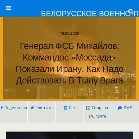
БЕЛОРУССКОЕ ВОЕННО-
16.06.2025
Генерал ФСБ Михайлов:
Коммандос «Моссада»
Показали Ирану, Как Надо
Действовать В Тылу Врага
Поделиться
Твитнуть
Pin
Отпр. по
SMS
эл. почте