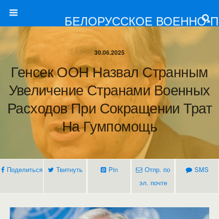
БЕЛОРУССКОЕ ВОЕННО-
30.06.2025
Генсек ООН Назвал Странным
Увеличение Странами Военных
Расходов При Сокращении Трат
На Гумпомощь
Поделиться
Твитнуть
Pin
Отпр. по
SMS
эл. почте