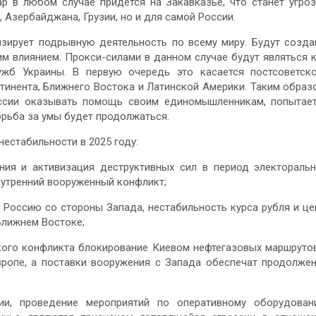
ар в любом случае придется на Закавказье, что станет угро
 Азербайджана, Грузии, но и для самой России.
изирует подрывную деятельность по всему миру. Будут созд
им влиянием. Прокси-силами в данном случае будут являться 
ужб Украины. В первую очередь это касается постсоветск
тинента, Ближнего Востока и Латинской Америки. Таким образ
оссии оказывать помощь своим единомышленникам, попытае
орьба за умы будет продолжаться.
естабильности в 2025 году:
ния и активизация деструктивных сил в период электораль
нутренний вооруженный конфликт;
 Россию со стороны Запада, нестабильность курса рубля и ц
Ближнем Востоке;
кого конфликта блокирование Киевом нефтегазовых маршруто
вропе, а поставки вооружения с Запада обеспечат продолже
ии, проведение мероприятий по оперативному оборудова