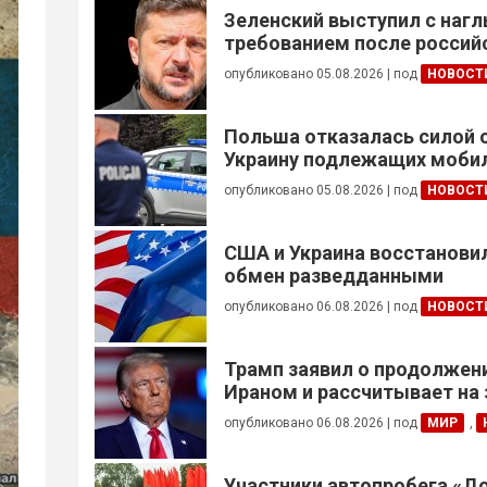
Зеленский выступил с наг
требованием после россий
опубликовано 05.08.2026
|
под
НОВОСТ
Польша отказалась силой 
Украину подлежащих моби
опубликовано 05.08.2026
|
под
НОВОСТ
США и Украина восстанови
обмен разведданными
опубликовано 06.08.2026
|
под
НОВОСТ
Трамп заявил о продолжени
Ираном и рассчитывает на
сделки
опубликовано 06.08.2026
|
под
МИР
,
Участники автопробега «Д