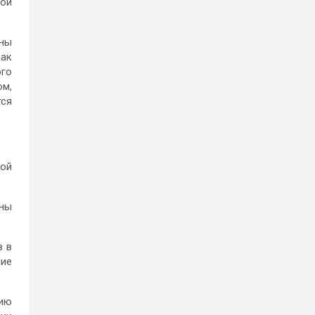
зой
аны
как
ого
ом,
тся
ной
ены
в в
ние
нию