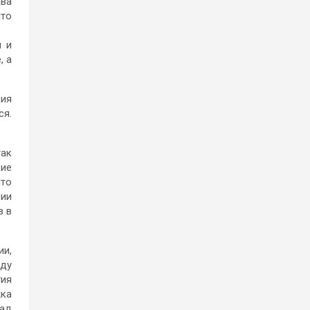
ава
что
и и
, а
ция
ся.
так
кие
что
рии
в в
ии,
нду
тия
жка
над