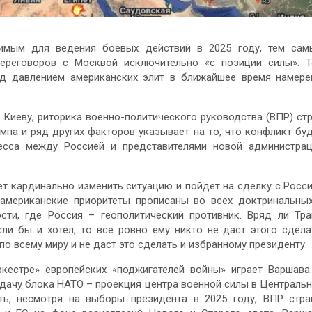
димым для ведения боевых действий в 2025 году, тем са
ереговоров с Москвой исключительно «с позиции силы». 
од давлением американских элит в ближайшее время намер
Киеву, риторика военно-политического руководства (ВПР) ст
мпа и ряд других факторов указывает на то, что конфликт бу
цесса между Россией и представителями новой администра
.
ет кардинально изменить ситуацию и пойдет на сделку с Росс
 американские приоритеты прописаны во всех доктринальны
сти, где Россия – геополитический противник. Вряд ли Тр
сли бы и хотел, то все ровно ему никто не даст этого сдела
о всему миру и не даст это сделать и избранному президенту.
ркестре» европейских «поджигателей войны» играет Варшава
ачу блока НАТО – проекция центра военной силы в Централь
ать, несмотря на выборы президента в 2025 году, ВПР стр