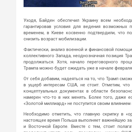
Уходя, Байден обеспечил Украину всем необхо
гарантировав условия для ведения возможных п
временем, в Киеве косвенно подтвердили, что п
снизить возраст мобилизации.
Фактически, анализ военной и финансовой помощи 
коллективного Запада, неоднозначная позиция Тра
продолжаться. Хотя, начало переговорного про
Трампа можно будет ожидать уже в начале февраля
От себя добавим, надеяться на то, что Трамп смож
в ущерб интересам США, не стоит. Отметим, что
концептуальных документах в области безопасно
намерен что-то в них менять. Более того, даже е
«Золотой миллиард» не поступится своим влиянием п
Необходимо отметить, что главную скрипку в «о
настоящее время Польша выполняет важнейшую зад
и Восточной Европе. Вместе с тем, стоит полаг