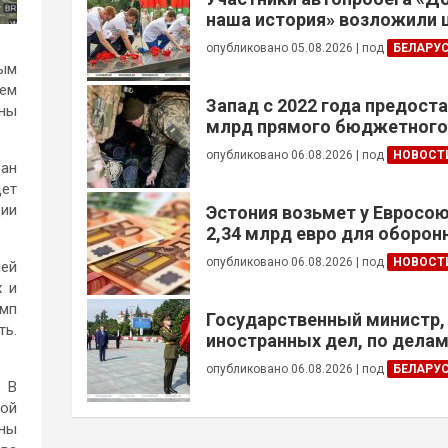
наша история» возложили 
Брестской крепости
опубликовано 05.08.2026
|
под
БЕЛАРУ
мым
Тем
Запад с 2022 года предоста
ены
млрд прямого бюджетног
финансирования — глава Н
опубликовано 06.08.2026
|
под
НОВОСТ
Украины
ран
дет
ции
Эстония возьмет у Евросою
2,34 млрд евро для оборо
опубликовано 06.08.2026
|
под
НОВОСТ
ией
х и
амп
Государственный министр,
ть.
иностранных дел, по дела
общин за рубежом и африк
опубликовано 06.08.2026
|
под
БЕЛАРУ
Алжира возложил венок к 
. В
Победы
ной
аны