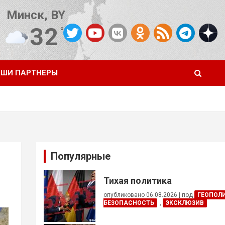
Минск, BY
32
°C
Погода от OpenWeatherMap
ШИ ПАРТНЕРЫ
Популярные
Тихая политика
опубликовано 06.08.2026
|
под
ГЕОПОЛ
БЕЗОПАСНОСТЬ
,
ЭКСКЛЮЗИВ