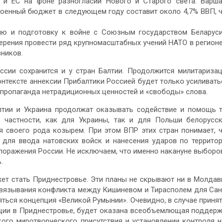
и ЕС на фоне разногласий Нового и Старого света. Варш
военный бюджет в следующем году составит около 4,7% ВВП, 
цию и подготовку к войне с Союзным государством Беларус
ерения провести ряд крупномасштабных учений НАТО в регионе
ников.
ссии сохранится и у стран Балтии. Продолжится милитариза
нтексте аннексии Прибалтики Россией будет только усиливать
пропаганда нетрадиционных ценностей и «свободы» слова.
алтии и Украина продолжат оказывать содействие и помощь 
 частности, как для Украины, так и для Польши белорусс
 своего рода козырем. При этом ВПР этих стран понимает, 
 для ввода натовских войск и нанесения ударов по террито
 поражения России. Не исключаем, что именно накануне выборо
.
ет стать Приднестровье. Эти планы не скрывают ни в Молдав
развязывания конфликта между Кишиневом и Тирасполем для Са
ться концепция «Великой Румынии». Очевидно, в случае приня
ации в Приднестровье, будет оказана всеобъемлющая поддер
ого миротворческого присутствия и установлении контроля 