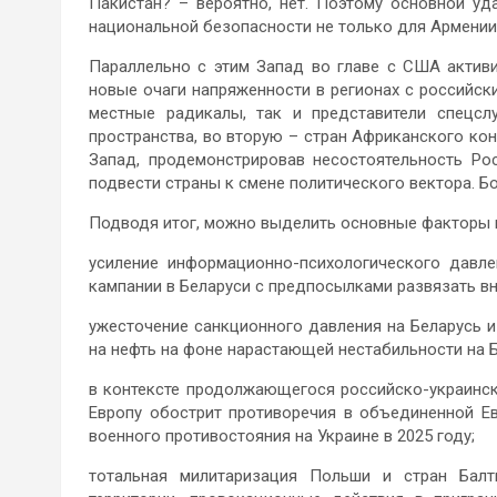
Пакистан? – вероятно, нет. Поэтому основной уд
национальной безопасности не только для Армении,
Параллельно с этим Запад во главе с США актив
новые очаги напряженности в регионах с российск
местные радикалы, так и представители спецсл
пространства, во вторую – стран Африканского кон
Запад, продемонстрировав несостоятельность Р
подвести страны к смене политического вектора. Б
Подводя итог, можно выделить основные факторы н
усиление информационно-психологического давле
кампании в Беларуси с предпосылками развязать в
ужесточение санкционного давления на Беларусь и
на нефть на фоне нарастающей нестабильности на 
в контексте продолжающегося российско-украинс
Европу обострит противоречия в объединенной Е
военного противостояния на Украине в 2025 году;
тотальная милитаризация Польши и стран Балт