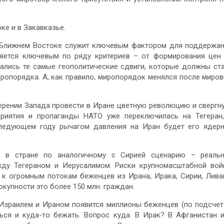
е и в Закавказье.
на Ближнем Востоке служит ключевым фактором для поддержа
вляется ключевым по ряду критериев – от формирования цен
чались те самые геополитические сдвиги, которые должны ст
опорядка. А, как правило, миропорядок менялся после миро
ерении Запада провести в Иране цветную революцию и свергн
приятия и пропаганды НАТО уже переключилась на Тегеран
следующем году рычагом давления на Иран будет его ядер
 в стране по аналогичному с Сирией сценарию – реальн
ду Тегераном и Иерусалимом. Риски крупномасштабной во
т к огромным потокам беженцев из Ирана, Ирака, Сирии, Лива
купности это более 150 млн. граждан.
у Израилем и Ираном появится миллионы беженцев (по подсче
ься и куда-то бежать. Вопрос куда. В Ирак? В Афганистан 