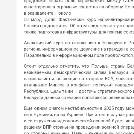
продолжит играть роль «прокладки» между США 
инвестировала огромные средства на оборону. Ее 
в эквиваленте – около
50 млрд. долл. Фактически, курс на милитариза
России продолжится. Об этом свидетельствуют нам
также подготовка инфраструктуры для приема союз
Аналогичный курс по отношению к Беларуси и Ро
региона, информационное давление на граждан в ко
Параллельно в информационном поле продолжится 
Стоит отдельно отметить, что Польша, страны Б
называемым демократическим силам Беларуси. В
националисты, воюющие на стороне ВСУ, являются
втягивание Минска в конфликт послужит поводом
Республики. Цель та же – достичь стратегического
Беларуси данный сценарий попытаются реализовать
Еще одним очагом нестабильности в 2025 году мож
ни в Румынии, ни на Украине. При этом, в случае 
и ее окружения идеологической основой будет явля
решения ВПР страны на проведении военной опер
со стороны Румынии. Цель – ликвидации российск