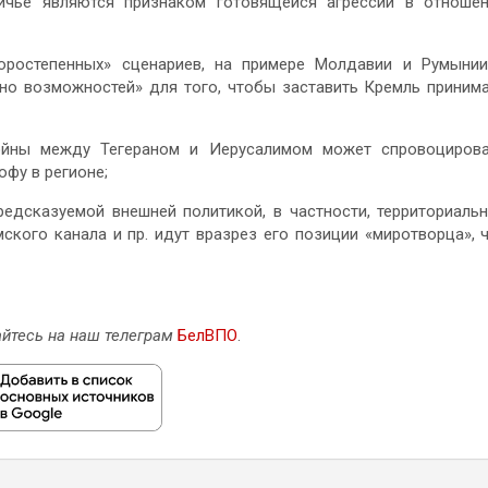
ничье являются признаком готовящейся агрессии в отноше
оростепенных» сценариев, на примере Молдавии и Румыни
но возможностей» для того, чтобы заставить Кремль приним
войны между Тегераном и Иерусалимом может спровоциров
фу в регионе;
редсказуемой внешней политикой, в частности, территориаль
ского канала и пр. идут вразрез его позиции «миротворца», 
йтесь на наш телеграм
БелВПО
.