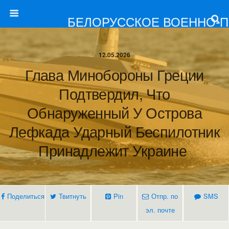
БЕЛОРУССКОЕ ВОЕННО-
12.05.2026
Глава Минобороны Греции
Подтвердил, Что
Обнаруженный У Острова
Лефкада Ударный Беспилотник
Принадлежит Украине
Поделиться
Твитнуть
Pin
Отпр. по
SMS
эл. почте