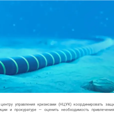
 центру управления кризисами (НЦУК) координировать защ
иции и прокуратуре — оценить необходимость привлечени