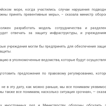
ийском море, когда участились случаи нарушения подвод
лжны принять превентивные меры», – сказала министр обор
олжен разработать модель сотрудничества и разделен
удет отвечать за защиту инфраструктуры, и учреждения
орые учреждения могли бы предпринять для обеспечения защ
защиты.
ацию в уполномоченные ведомства, которые будут осуществл
дготовить предложения по правовому регулированию, кото
а не в эту дату, как можно раньше, мы все понимаем уязвимо
мы также все понимаем, насколько ситуация срочная», — сказ
ву иностранных дел и Министерству обороны обсудить э