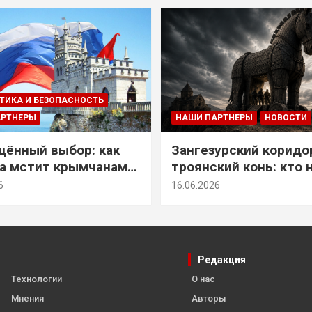
ТИКА И БЕЗОПАСНОСТЬ
АРТНЕРЫ
НАШИ ПАРТНЕРЫ
НОВОСТИ
ённый выбор: как
Зангезурский коридо
а мстит крымчанам
троянский конь: кто 
историческое решение
самом деле осваивае
6
16.06.2026
Армении
Редакция
Технологии
О нас
Мнения
Авторы