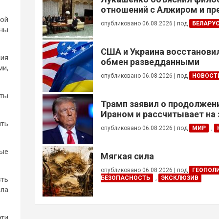
отношений с Алжиром и п
ускорить реализацию дого
ной
опубликовано 06.08.2026
|
под
БЕЛАРУ
оны
США и Украина восстанови
ия
обмен разведданными
ми,
опубликовано 06.08.2026
|
под
НОВОСТ
иты
Трамп заявил о продолжени
Ираном и рассчитывает на
сделки
ять
опубликовано 06.08.2026
|
под
МИР
,
рые
Мягкая сила
опубликовано 06.08.2026
|
под
ГЕОПОЛ
БЕЗОПАСНОСТЬ
,
ЭКСКЛЮЗИВ
сть
ала
ти