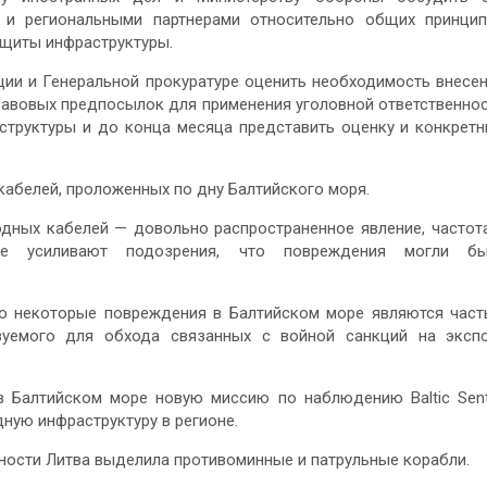
 и региональными партнерами относительно общих принци
ащиты инфраструктуры.
ции и Генеральной прокуратуре оценить необходимость внесе
равовых предпосылок для применения уголовной ответственно
структуры и до конца месяца представить оценку и конкрет
кабелей, проложенных по дну Балтийского моря.
дных кабелей — довольно распространенное явление, частот
ре усиливают подозрения, что повреждения могли бы
о некоторые повреждения в Балтийском море являются час
зуемого для обхода связанных с войной санкций на эксп
в Балтийском море новую миссию по наблюдению Baltic Sent
ную инфраструктуру в регионе.
ности Литва выделила противоминные и патрульные корабли.