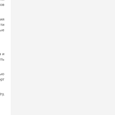
пов
ния
сти
ные
а и
ть
тью
орт
ry,