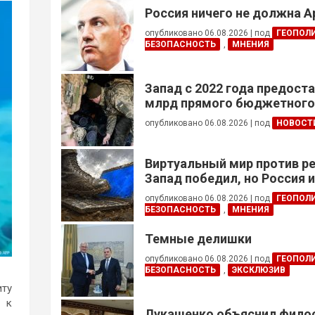
Россия ничего не должна 
опубликовано 06.08.2026
|
под
ГЕОПОЛ
БЕЗОПАСНОСТЬ
,
МНЕНИЯ
Запад с 2022 года предоста
млрд прямого бюджетног
финансирования — глава Н
опубликовано 06.08.2026
|
под
НОВОСТ
Украины
Виртуальный мир против р
Запад победил, но Россия 
опубликовано 06.08.2026
|
под
ГЕОПОЛ
БЕЗОПАСНОСТЬ
,
МНЕНИЯ
Темные делишки
опубликовано 06.08.2026
|
под
ГЕОПОЛ
БЕЗОПАСНОСТЬ
,
ЭКСКЛЮЗИВ
иту
я к
Лукашенко объяснил фил