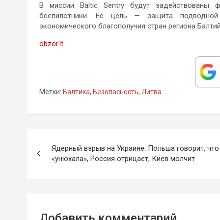
В миссии Baltic Sentry будут задействованы 
беспилотники. Ее цель — защита подводной
экономического благополучия стран региона Балтий
obzor.lt
Метки:
Балтика
,
Безопасность
,
Литва
Навигация
Ядерный взрыв на Украине: Польша говорит, что
по
«унюхала», Россия отрицает, Киев молчит
записям
Добавить комментарий