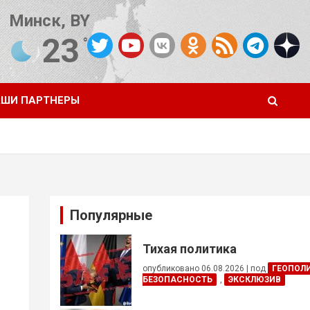
Минск, BY
23
°C
Погода от OpenWeatherMap
ШИ ПАРТНЕРЫ
Популярные
Тихая политика
опубликовано 06.08.2026
|
под
ГЕОПОЛ
БЕЗОПАСНОСТЬ
,
ЭКСКЛЮЗИВ