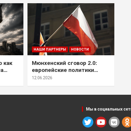
НАШИ ПАРТНЕРЫ
НОВОСТИ
р как
Мюнхенский сговор 2.0:
на
европейские политики
т юг
снова растят монстра у
12.06.2026
себя под носом
Мы в социальных сет