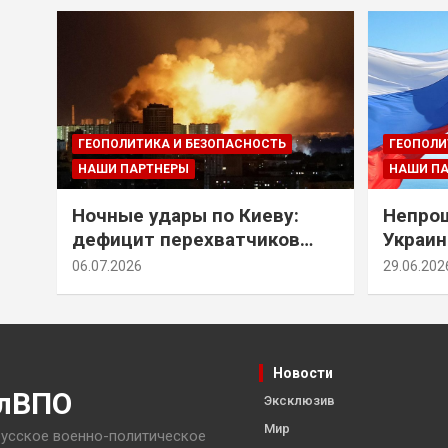
ГЕОПОЛИТИКА И БЕЗОПАСНОСТЬ
ГЕОПОЛИ
НАШИ ПАРТНЕРЫ
НАШИ П
Ночные удары по Киеву:
Непрощ
дефицит перехватчиков
Украин
Patriot и оборонительные
за их 
06.07.2026
29.06.202
рубежи Донбасса
Новости
лВПО
Эксклюзив
Мир
усское военно-политическое