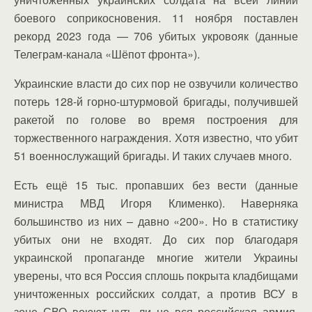
боевого соприкосновения. 11 ноября поставлен
рекорд 2023 года — 706 убитых укровояк (данные
Телеграм-канала «Шёпот фронта»).
Украинские власти до сих пор не озвучили количество
потерь 128-й горно-штурмовой бригады, получившей
ракетой по голове во время построения для
торжественного награждения. Хотя известно, что убит
51 военнослужащий бригады. И таких случаев много.
Есть ещё 15 тыс. пропавших без вести (данные
министра МВД Игоря Клименко). Наверняка
большинство из них – давно «200». Но в статистику
убитых они не входят. До сих пор благодаря
украинской пропаганде многие жители Украины
уверены, что вся Россия сплошь покрыта кладбищами
уничтоженных российских солдат, а против ВСУ в
зоне СВО воюют чуть ли не вся российская армия,