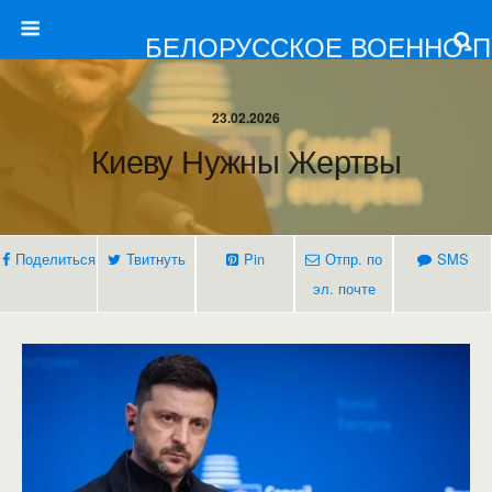
БЕЛОРУССКОЕ ВОЕННО-
23.02.2026
Киеву Нужны Жертвы
Поделиться
Твитнуть
Pin
Отпр. по
SMS
эл. почте