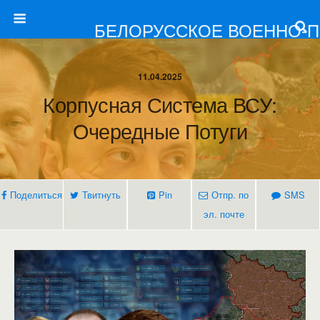
БЕЛОРУССКОЕ ВОЕННО-
11.04.2025
Корпусная Система ВСУ:
Очередные Потуги
Поделиться
Твитнуть
Pin
Отпр. по
SMS
эл. почте