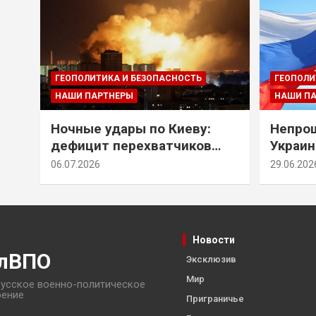
ГЕОПОЛИТИКА И БЕЗОПАСНОСТЬ
ГЕОПОЛИ
НАШИ ПАРТНЕРЫ
НАШИ П
Ночные удары по Киеву:
Непрощ
дефицит перехватчиков
Украин
Patriot и оборонительные
за их 
06.07.2026
29.06.202
рубежи Донбасса
Новости
лВПО
Эксклюзив
Мир
усское военно-политическое
рение
Приграничье