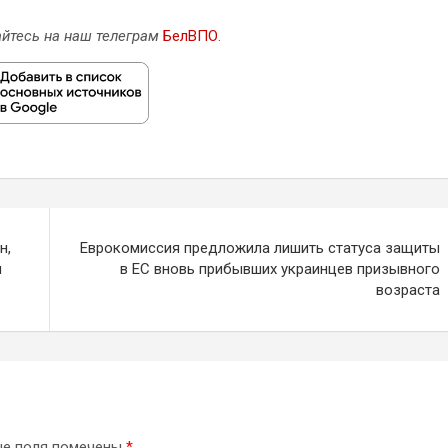
йтесь на наш телеграм
БелВПО
.
н,
Еврокомиссия предложила лишить статуса защиты
н
в ЕС вновь прибывших украинцев призывного
возраста
ые поля помечены
*