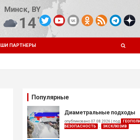
Минск, BY
14
°C
Погода от OpenWeatherMap
ШИ ПАРТНЕРЫ
Популярные
Диаметральные подходы
опубликовано 07.08.2026
|
под
ГЕОПОЛ
БЕЗОПАСНОСТЬ
,
ЭКСКЛЮЗИВ