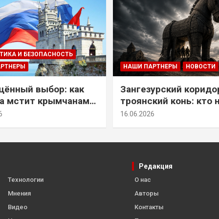
ТИКА И БЕЗОПАСНОСТЬ
АРТНЕРЫ
НАШИ ПАРТНЕРЫ
НОВОСТИ
ённый выбор: как
Зангезурский коридо
а мстит крымчанам
троянский конь: кто 
историческое решение
самом деле осваивае
6
16.06.2026
Армении
Редакция
Технологии
О нас
Мнения
Авторы
Видео
Контакты