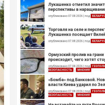
Лукашенко отметил значи
перспективы в наращивании
реализации проектов с Кот
опубликовано 07.08.2026
|
под
БЕЛАРУ
Торговля на селе и перспе
Лукашенко посещает Вилей
опубликовано 07.08.2026
|
под
БЕЛАРУ
Ормузский пролив на грани
происходит, чего хотят сто
это приведет?
опубликовано 07.08.2026
|
под
ГЕОПОЛ
БЕЗОПАСНОСТЬ
,
МНЕНИЯ
«Бомба» под Банковой. Но
власти Киева ударил по Зе
опубликовано 07.08.2026
|
под
ГЕОПОЛ
БЕЗОПАСНОСТЬ
,
МНЕНИЯ
Не вставайте на пути Росс