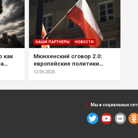
НАШИ ПАРТНЕРЫ
НОВОСТИ
р как
Мюнхенский сговор 2.0:
на
европейские политики
т юг
снова растят монстра у
12.06.2026
себя под носом
Мы в социальных сет