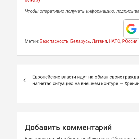
Чтобы оперативно получать информацию, подписыва
Метки:
Безопасность
,
Беларусь
,
Латвия
,
НАТО
,
РОссия
Навигация
Европейские власти идут на обман своих гражда
по
нагнетая ситуацию на внешнем контуре — Хрени
записям
Добавить комментарий
Ваш адрес email не будет опубликован.
Обязательн