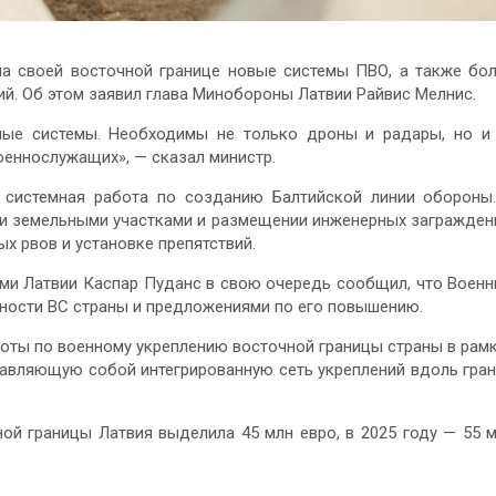
на своей восточной границе новые системы ПВО, а также бо
й. Об этом заявил глава Минобороны Латвии Райвис Мелнис.
ые системы. Необходимы не только дроны и радары, но и
военнослужащих», — сказал министр.
 системная работа по созданию Балтийской линии обороны
ми земельными участками и размещении инженерных загражден
х рвов и установке препятствий.
 Латвии Каспар Пуданс в свою очередь сообщил, что Воен
ности ВС страны и предложениями по его повышению.
оты по военному укреплению восточной границы страны в рам
тавляющую собой интегрированную сеть укреплений вдоль гра
ной границы Латвия выделила 45 млн евро, в 2025 году — 55 