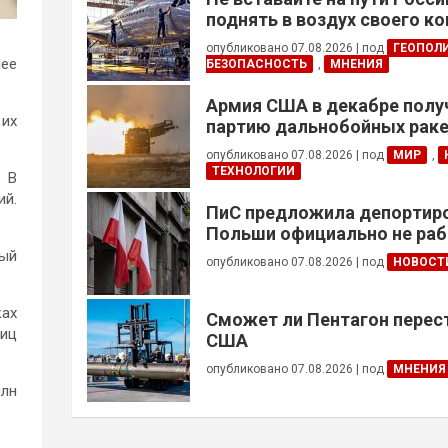
поднять в воздух своего к
опубликовано 07.08.2026
|
под
ГЕОПОЛ
лее
БЕЗОПАСНОСТЬ
,
МНЕНИЯ
Армия США в декабре полу
 их
партию дальнобойных раке
примененных против Ирана
опубликовано 07.08.2026
|
под
МИР
,
ТЕХНОЛОГИИ
. В
ий.
ПиС предложила депортиро
Польши официально не ра
украинцев призывного воз
ный
опубликовано 07.08.2026
|
под
НОВОСТ
ках
Сможет ли Пентагон перес
ниц
США
опубликовано 07.08.2026
|
под
МНЕНИЯ
млн