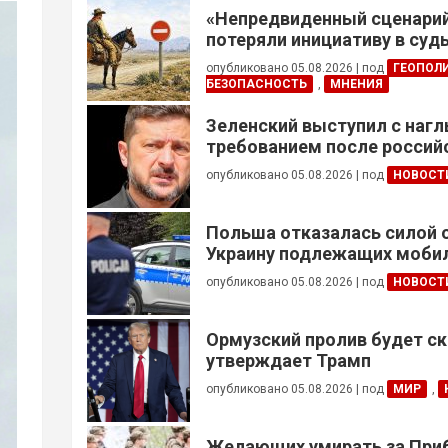
«Непредвиденный сценари
потеряли инициативу в су
конфликте
опубликовано 05.08.2026
|
под
ГЕОПОЛ
БЕЗОПАСНОСТЬ
,
МНЕНИЯ
Зеленский выступил с наг
требованием после россий
опубликовано 05.08.2026
|
под
НОВОСТ
Польша отказалась силой 
Украину подлежащих моби
опубликовано 05.08.2026
|
под
НОВОСТ
Ормузский пролив будет ск
утверждает Трамп
опубликовано 05.08.2026
|
под
МИР
,
Желающих умирать за Приб