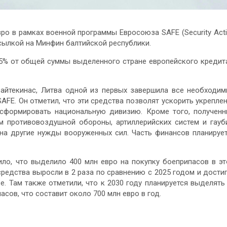
ро в рамках военной программы Евросоюза SAFE (Security Act
сылкой на Минфин балтийской республики.
5% от общей суммы выделенного стране европейского кредит
Вайтекинас, Литва одной из первых завершила все необходи
FE. Он отметил, что эти средства позволят ускорить укрепле
сформировать национальную дивизию. Кроме того, получен
ем противовоздушной обороны, артиллерийских систем и гауб
 на другие нужды вооруженных сил. Часть финансов планируе
ло, что выделило 400 млн евро на покупку боеприпасов в э
средства выросли в 2 раза по сравнению с 2025 годом и дости
. Там также отметили, что к 2030 году планируется выделять
сов, что составит около 700 млн евро в год.