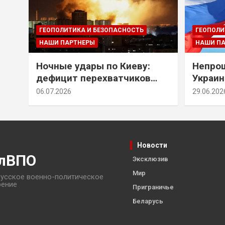
ГЕОПОЛИТИКА И БЕЗОПАСНОСТЬ
ГЕОПОЛИ
НАШИ ПАРТНЕРЫ
НАШИ П
Ночные удары по Киеву:
Непрощ
дефицит перехватчиков
Украин
Patriot и оборонительные
за их 
06.07.2026
29.06.202
рубежи Донбасса
Новости
лВПО
Эксклюзив
Мир
усское военно-политическое
рение
Приграничье
Беларусь