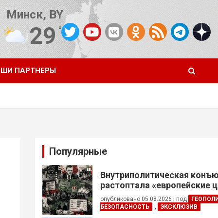
Минск, BY
29
°C
Погода от OpenWeatherMap
ШИ ПАРТНЕРЫ
Популярные
Внутриполитическая конъ
растоптала «европейские 
опубликовано 05.08.2026
|
под
ГЕОПОЛ
БЕЗОПАСНОСТЬ
,
ЭКСКЛЮЗИВ