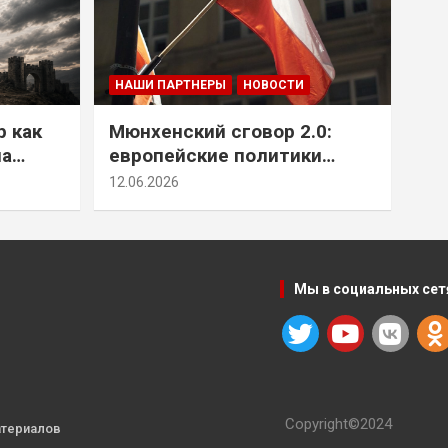
НАШИ ПАРТНЕРЫ
НОВОСТИ
р как
Мюнхенский сговор 2.0:
на
европейские политики
т юг
снова растят монстра у
12.06.2026
себя под носом
Мы в социальных сет
Copyright©2024
атериалов