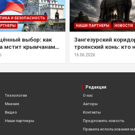
ТИКА И БЕЗОПАСНОСТЬ
АРТНЕРЫ
НАШИ ПАРТНЕРЫ
НОВОСТИ
ённый выбор: как
Зангезурский коридо
а мстит крымчанам
троянский конь: кто 
историческое решение
самом деле осваивае
6
16.06.2026
Армении
Редакция
Технологии
О нас
Мнения
Авторы
Видео
Контакты
Наши партнеры
Предложить новость
Правила использования м