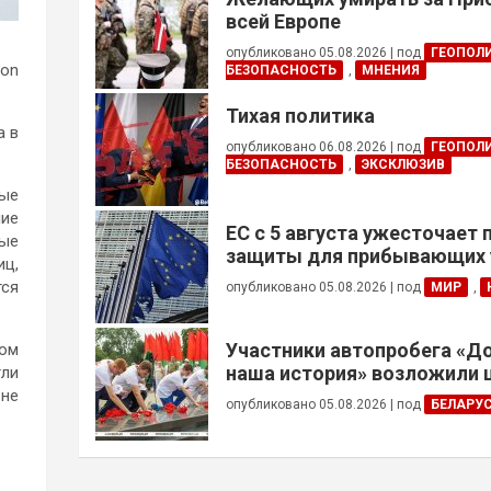
всей Европе
опубликовано 05.08.2026
|
под
ГЕОПОЛ
ion
БЕЗОПАСНОСТЬ
,
МНЕНИЯ
Тихая политика
а в
опубликовано 06.08.2026
|
под
ГЕОПОЛ
БЕЗОПАСНОСТЬ
,
ЭКСКЛЮЗИВ
мые
ние
ЕС с 5 августа ужесточает
ные
защиты для прибывающих 
иц,
призывного возраста
тся
опубликовано 05.08.2026
|
под
МИР
,
Участники автопробега «Д
том
наша история» возложили 
гли
Брестской крепости
 не
опубликовано 05.08.2026
|
под
БЕЛАРУ