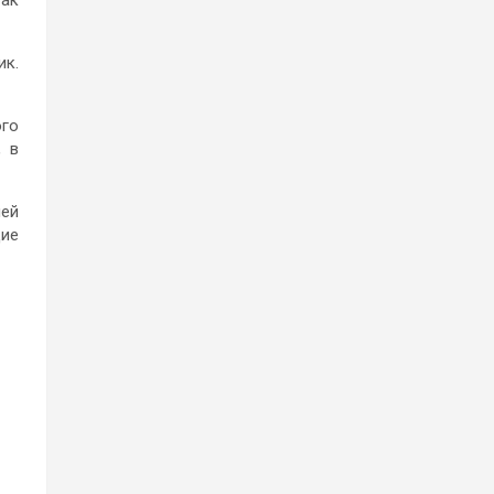
ик.
ого
, в
ней
дие