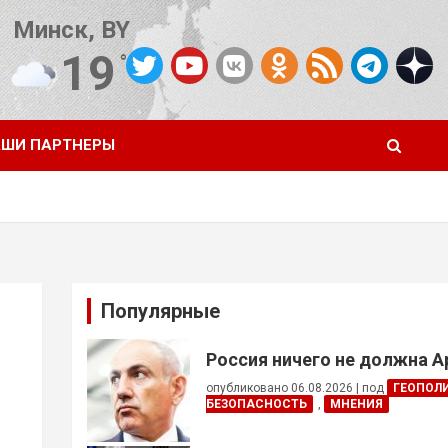
Минск, BY
19
°C
Погода от OpenWeatherMap
ШИ ПАРТНЕРЫ
Популярные
Россия ничего не должна 
опубликовано 06.08.2026
|
под
ГЕОПОЛ
БЕЗОПАСНОСТЬ
,
МНЕНИЯ