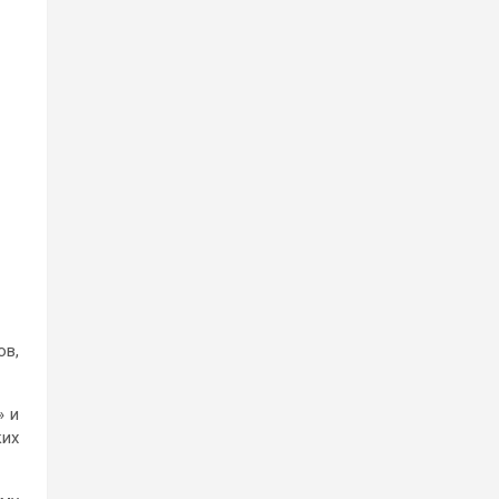
ов,
» и
ких