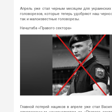
Апрель уже стал черным месяцем для украинских
головорезов, которые теперь удобряют наш черно
так и малоизвестные головорезы.
Начштаба «Правого сектора»
Главной потерей нациков в апреле уже стал Васи
отмороженным националистом из «Правого секто