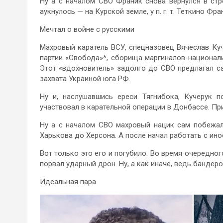
Ну а с началом СВО Франик снова вернулся в стр
аукнулось — на Курской земле, у п. г. т. Теткино Ф
Мечтал о войне с русскими
Махровый каратель ВСУ, спецназовец Вячеслав Ку
партии «Свобода»*, сборища маргиналов-национал
Этот «вдохновитель» задолго до СВО предлагал с
захвата Украиной юга РФ.
Ну и, наслушавшись ереси Тягнибока, Кучерук п
участвовал в карательной операции в Донбассе. При
Ну а с началом СВО махровый нацик сам побежал 
Харькова до Херсона. А после начал работать с ин
Вот только это его и погубило. Во время очередн
порвал ударный дрон. Ну, а как иначе, ведь бандер
Идеальная пара