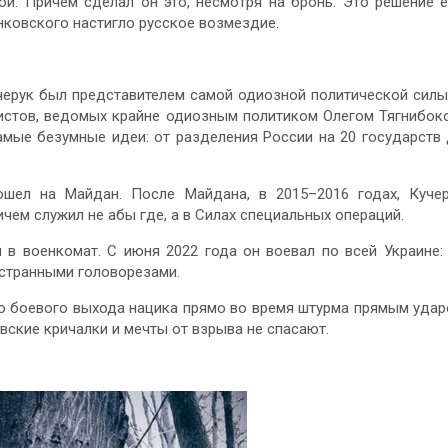
ой. Причем сделал он это, несмотря на бронь. Это решение 
ранковского настигло русское возмездие.
черук был представителем самой одиозной политической сил
истов, ведомых крайне одиозным политиком Олегом Тягнибок
амые безумные идеи: от разделения России на 20 государств
ошел на Майдан. После Майдана, в 2015–2016 годах, Куче
чем служил не абы где, а в Силах специальных операций.
в военкомат. С июня 2022 года он воевал по всей Украине:
остранными головорезами.
ого боевого выхода нацика прямо во время штурма прямым уда
овские кричалки и мечты от взрыва не спасают.