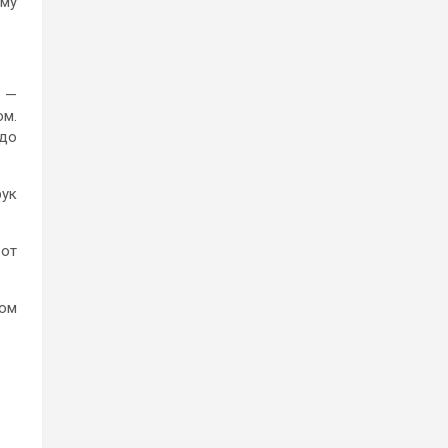
ему
ы —
ом.
 до
рук
 от
ром