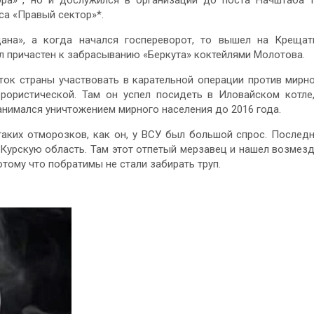
а «Правый сектор»*.
ана», а когда начался госпереворот, то вышел на Крещат
ыл причастен к забрасыванию «Беркута» коктейлями Молотова.
ок страны участвовать в карательной операции против мирн
ррористической. Там он успел посидеть в Иловайском котле
занимался уничтожением мирного населения до 2016 года.
 таких отморозков, как он, у ВСУ был большой спрос. Послед
 Курскую область. Там этот отпетый мерзавец и нашел возмез
отому что побратимы не стали забирать труп.