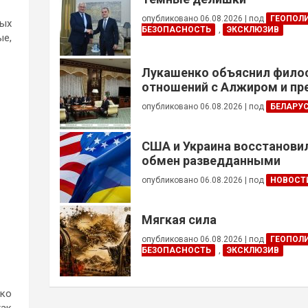
опубликовано 06.08.2026
|
под
ГЕОПОЛ
ных
БЕЗОПАСНОСТЬ
,
ЭКСКЛЮЗИВ
ые,
Лукашенко объяснил фил
отношений с Алжиром и п
ускорить реализацию дого
опубликовано 06.08.2026
|
под
БЕЛАРУ
США и Украина восстанови
обмен разведданными
опубликовано 06.08.2026
|
под
НОВОСТ
Мягкая сила
опубликовано 06.08.2026
|
под
ГЕОПОЛ
БЕЗОПАСНОСТЬ
,
ЭКСКЛЮЗИВ
ько
так