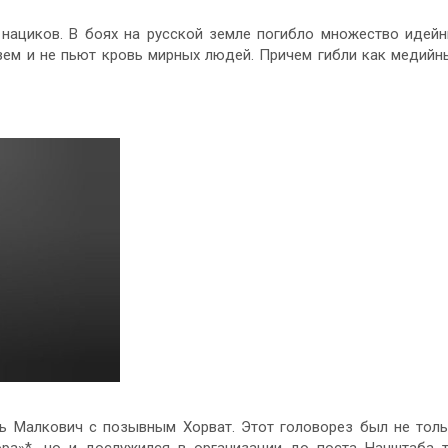
 нациков. В боях на русской земле погибло множество идей
зем и не пьют кровь мирных людей. Причем гибли как медийн
ль Малкович с позывным Хорват. Этот головорез был не тол
ра»*, но и дослужился в организации до поста Начштаба 