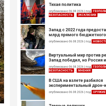
Тихая политика
опубликовано 06.08.2026
|
под
ГЕОПОЛ
БЕЗОПАСНОСТЬ
,
ЭКСКЛЮЗИВ
Запад с 2022 года предоста
млрд прямого бюджетног
финансирования — глава Н
опубликовано 06.08.2026
|
под
НОВОСТ
Украины
Виртуальный мир против р
Запад победил, но Россия 
опубликовано 06.08.2026
|
под
ГЕОПОЛ
БЕЗОПАСНОСТЬ
,
МНЕНИЯ
В США на взлете разбился
экспериментальный дрон-н
опубликовано 06.08.2026
|
под
ОРУЖИЕ
Темные делишки