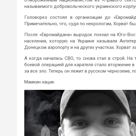
называемого добровольческого украинского корпус
Головорез состоял в организации до «Евромайд
Примечательно, что, судя по некрологам, Хорват б
После «Евромайдана» выродок поехал на Юго-Вост
населения, которую на Украине называли Антите
Донецком аэропорту и на других участках. Хорват 
А когда началась СВО, то снова стал в строй. На
боевой операцией для карателя стало вторжение в
за все зло. Теперь он лежит в русском черноземе, п
Мамкин нацик