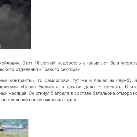
ойлович. Этот 18-летний недоросль с юных лет был упоро
еского отделения «Правого сектора».
ные контракты», то Самойлович тут же и пошел на службу. 
риками «Слава Украине», а другое дело — воевать. В ит
ых месяцев. Он сгинул 5 апреля в составе батальона отмороз
преступлений против мирных людей.