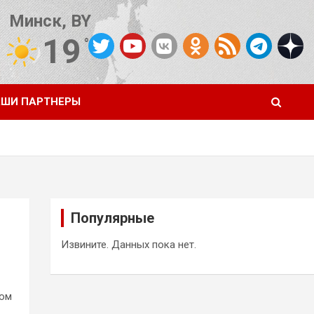
Минск, BY
19
°C
Погода от OpenWeatherMap
ШИ ПАРТНЕРЫ
Популярные
Извините. Данных пока нет.
ном