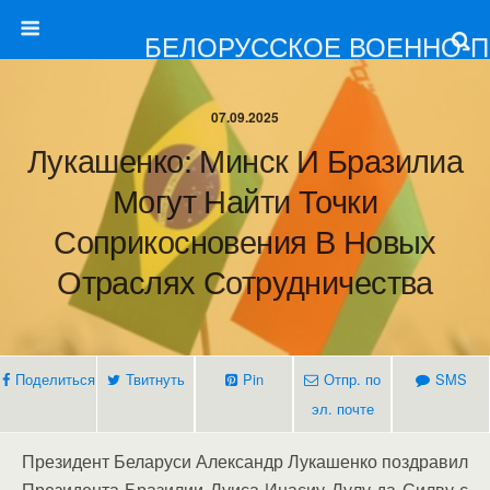
БЕЛОРУССКОЕ ВОЕННО-
07.09.2025
Лукашенко: Минск И Бразилиа
Могут Найти Точки
Соприкосновения В Новых
Отраслях Сотрудничества
Поделиться
Твитнуть
Pin
Отпр. по
SMS
эл. почте
Президент Беларуси Александр Лукашенко поздравил
Президента Бразилии Луиса Инасиу Лулу да Силву с