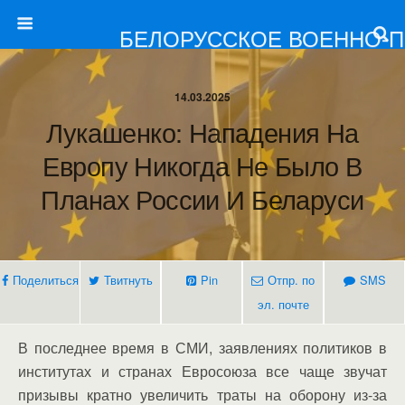
БЕЛОРУССКОЕ ВОЕННО-
14.03.2025
Лукашенко: Нападения На
Европу Никогда Не Было В
Планах России И Беларуси
Поделиться
Твитнуть
Pin
Отпр. по
SMS
эл. почте
В последнее время в СМИ, заявлениях политиков в
институтах и странах Евросоюза все чаще звучат
призывы кратно увеличить траты на оборону из-за