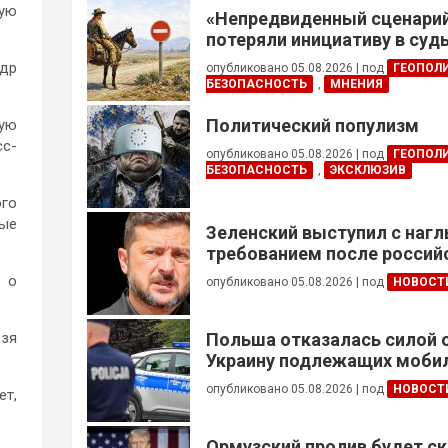
кую
«Непредвиденный сценари
потеряли инициативу в су
конфликте
ндр
опубликовано 05.08.2026
|
под
ГЕОПОЛ
БЕЗОПАСНОСТЬ
,
МНЕНИЯ
Политический популизм
шую
сс-
опубликовано 05.08.2026
|
под
ГЕОПОЛ
БЕЗОПАСНОСТЬ
,
ЭКСКЛЮЗИВ
ого
ные
Зеленский выступил с наг
.
требованием после россий
т о
опубликовано 05.08.2026
|
под
НОВОСТ
ьзя
Польша отказалась силой 
Украину подлежащих моби
опубликовано 05.08.2026
|
под
НОВОСТ
ет,
Ормузский пролив будет ск