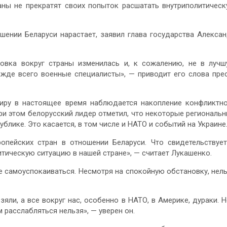
аны не прекратят своих попыток расшатать внутриполитичес
шении Беларуси нарастает, заявил глава государства Алекса
овка вокруг страны изменилась и, к сожалению, не в луч
ежде всего военные специалисты», — приводит его слова пре
миру в настоящее время наблюдается накопление конфликтн
При этом белорусский лидер отметил, что некоторые региональ
блике. Это касается, в том числе и НАТО и событий на Украине
ропейских стран в отношении Беларуси. Что свидетельствуе
ическую ситуацию в нашей стране», — считает Лукашенко.
е самоуспокаиваться. Несмотря на спокойную обстановку, нел
яли, а все вокруг нас, особенно в НАТО, в Америке, дураки. Н
 расслабляться нельзя», — уверен он.