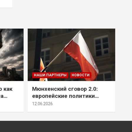
НАШИ ПАРТНЕРЫ
НОВОСТИ
р как
Мюнхенский сговор 2.0:
на
европейские политики
т юг
снова растят монстра у
12.06.2026
себя под носом