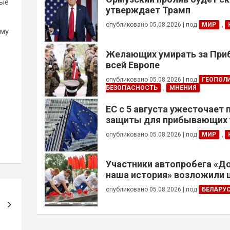
ные
утверждает Трамп
опубликовано 05.08.2026
|
под
МИР
,
ому
Желающих умирать за Приб
всей Европе
опубликовано 05.08.2026
|
под
ГЕОПОЛ
БЕЗОПАСНОСТЬ
,
МНЕНИЯ
ЕС с 5 августа ужесточает
защиты для прибывающих 
призывного возраста
опубликовано 05.08.2026
|
под
МИР
,
Участники автопробега «Д
наша история» возложили 
Брестской крепости
опубликовано 05.08.2026
|
под
БЕЛАРУ