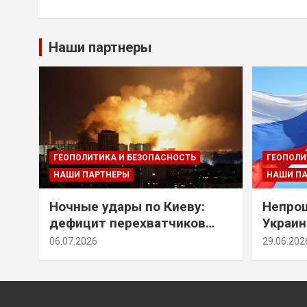
Наши партнеры
ГЕОПОЛИТИКА И БЕЗОПАСНОСТЬ
ГЕОПОЛИ
НАШИ ПАРТНЕРЫ
НАШИ П
Ночные удары по Киеву:
Непрощ
дефицит перехватчиков
Украин
Patriot и оборонительные
за их 
06.07.2026
29.06.202
рубежи Донбасса