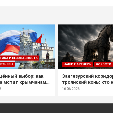
ТИКА И БЕЗОПАСНОСТЬ
АРТНЕРЫ
НАШИ ПАРТНЕРЫ
НОВОСТИ
ённый выбор: как
Зангезурский коридо
а мстит крымчанам
троянский конь: кто 
историческое решение
самом деле осваивае
6
16.06.2026
Армении