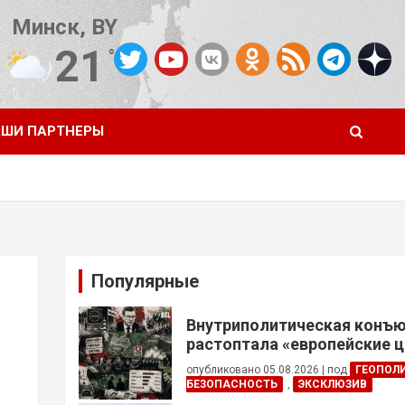
Минск, BY
21
°C
Погода от OpenWeatherMap
ШИ ПАРТНЕРЫ
Популярные
Внутриполитическая конъ
растоптала «европейские 
опубликовано 05.08.2026
|
под
ГЕОПОЛ
БЕЗОПАСНОСТЬ
,
ЭКСКЛЮЗИВ