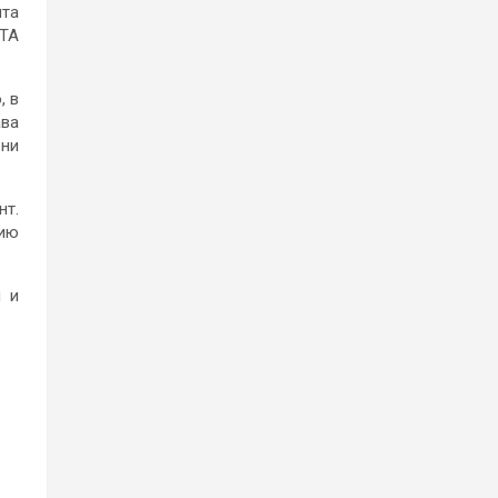
нта
ЛТА
, в
ава
 ни
нт.
ию
я и