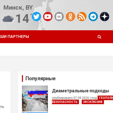
Минск, BY
14
°C
Погода от OpenWeatherMap
ШИ ПАРТНЕРЫ
Популярные
Диаметральные подходы
опубликовано 07.08.2026
|
под
ГЕОПОЛ
БЕЗОПАСНОСТЬ
,
ЭКСКЛЮЗИВ
ять