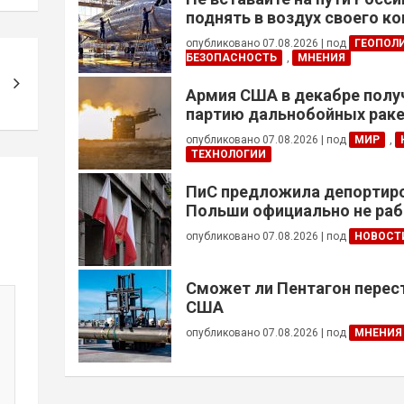
поднять в воздух своего к
опубликовано 07.08.2026
|
под
ГЕОПОЛ
БЕЗОПАСНОСТЬ
,
МНЕНИЯ
Армия США в декабре полу
партию дальнобойных раке
примененных против Ирана
опубликовано 07.08.2026
|
под
МИР
,
ТЕХНОЛОГИИ
ПиС предложила депортиро
Польши официально не ра
украинцев призывного воз
опубликовано 07.08.2026
|
под
НОВОСТ
Сможет ли Пентагон перес
США
опубликовано 07.08.2026
|
под
МНЕНИЯ