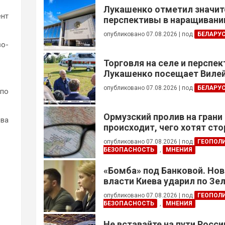
Лукашенко отметил значи
нт
перспективы в наращивании
реализации проектов с Кот
опубликовано 07.08.2026
|
под
БЕЛАРУ
во-
Торговля на селе и перспе
Лукашенко посещает Вилей
опубликовано 07.08.2026
|
под
БЕЛАРУ
 по
Ормузский пролив на грани
ова
происходит, чего хотят сто
это приведет?
опубликовано 07.08.2026
|
под
ГЕОПОЛ
БЕЗОПАСНОСТЬ
,
МНЕНИЯ
«Бомба» под Банковой. Но
власти Киева ударил по Зе
опубликовано 07.08.2026
|
под
ГЕОПОЛ
БЕЗОПАСНОСТЬ
,
МНЕНИЯ
Не вставайте на пути Росс