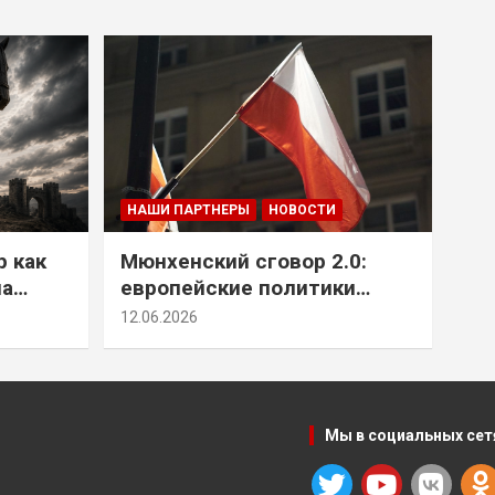
НАШИ ПАРТНЕРЫ
НОВОСТИ
р как
Мюнхенский сговор 2.0:
на
европейские политики
т юг
снова растят монстра у
12.06.2026
себя под носом
Мы в социальных сет