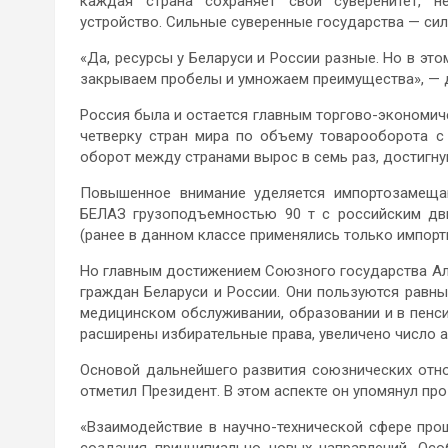
каждая страна сохраняет свой суверенитет, не
устройство. Сильные суверенные государства — сил
«Да, ресурсы у Беларуси и России разные. Но в это
закрываем пробелы и умножаем преимущества», — 
Россия была и остается главным торгово-экономиче
четверку стран мира по объему товарооборота с
оборот между странами вырос в семь раз, достигнув
Повышенное внимание уделяется импортозамещаю
БЕЛАЗ грузоподъемностью 90 т с российским дви
(ранее в данном классе применялись только импорт
Но главным достижением Союзного государства Ал
граждан Беларуси и России. Они пользуются равны
медицинском обслуживании, образовании и в пенс
расширены избирательные права, увеличено число 
Основой дальнейшего развития союзнических отнош
отметил Президент. В этом аспекте он упомянул пр
«Взаимодействие в научно-технической сфере пр