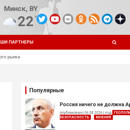
Минск, BY
22
°C
Погода от OpenWeatherMap
ШИ ПАРТНЕРЫ
ого рынка
Популярные
Россия ничего не должна 
опубликовано 06.08.2026
|
под
ГЕОПОЛ
БЕЗОПАСНОСТЬ
,
МНЕНИЯ