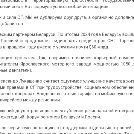
зависимость, территориальную целостность, государствен
ьный союз. Вот формула успеха любой интеграции».
м и сила СГ. Мы не дублируем друг друга, а органично дополня
добавил он.
ским партнером Беларуси. По итогам 2024 года Беларусь вошл
 Россией и продолжает лидировать среди стран СНГ. Торго
 в прошлом году вместе с услугами почти $60 млрд.
щим проектам. Так, например, появился карьерный самос
гателем Ярославского моторного завода мощностью 1050 л
ные двигатели).
ександр Лукашенко считает ощутимое улучшение качества жи
ми правами в СГ при трудоустройстве, социальном обеспечен
ионных вопросах. Введены льготные тарифы на мобильную свя
авиарейсов между регионами.
ений двух стран является углубление региональной интеграц
о ежегодный Форум регионов Беларуси и России.
ошло серьезную эволюцию от поддержки отдельных отраслей