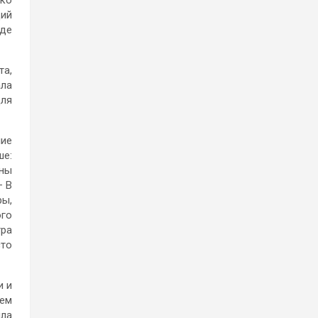
ько
щий
где
та,
ала
для
ние
ше:
ены
— В
ры,
ого
тра
сто
и и
яем
ила