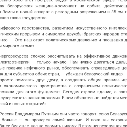
бенно ярко этот прогресс виден в космической сфере. Тол
вая белорусская женщина-космонавт на орбите, действую
 Земли и новый аппарат с рекордным разрешением в 35 см, 
лжил глава государства.
фрового пространства, развитием искусственного интеллек
огическим прорывом и символом дружбы братских народов ст
енко. — Это наш ответ политическому давлению и площадка 
и мирного атома».
нергоресурсов сложно рассчитывать на эффективное движе
ектроэнергии — только начало. Нам нужно двигаться даль
ные правила нефтяного рынка, обеспечивать справедливые ц
я для субъектов обеих стран, — убежден белорусский лидер. 
просто помогать друг другу, а создавать общие правила иг
 экономического пространства с сохранением политическ
ложили для этого фундамент. Сегодня строим здание, а зав
суверенитета наших экономик. В нем обязательно найдется ме
гий и новых открытий».
России Владимиром Путиным они часто говорят: союз Беларус
у больше — он проверен самой жизнью. И пока мы сохран
бщее будущее, нас не сломить никому. В этом непреходящая с