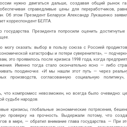
оссии нужно двигаться дальше, создавая общий рынок га
 обеспечивая справедливые цены для переработчиков, рав
ан. Об этом Президент Беларуси Александр Лукашенко заяви
ает корреспондент БЕЛТА.
 государства. Президента попросили оценить достигнутые
ущее.
ью могу сказать: выбор в пользу союза с Россией продикто
кономической катастрофы и потери суверенитета», — подчерк
ам, это проявилось после кризиса 1998 года, когда предприя
ежения. Именно тогда стало окончательно ясно — либо стр
живать поодиночке. «И мы нашли этот путь — через реаль
ных производств, согласованную социальную политику»,
сь, что компромисс невозможен, но всегда было очевидно: ц
ой судьбе народов.
вые кризисы, глобальные экономические потрясения, беше
ую проверку на прочность. Выдержали потому, что созд
гов в мире, — обратил внимание глава государства. — При э