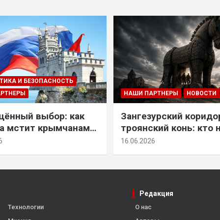
ТИКА И БЕЗОПАСНОСТЬ
АРТНЕРЫ
НАШИ ПАРТНЕРЫ
НОВОСТИ
ённый выбор: как
Зангезурский коридо
а мстит крымчанам
троянский конь: кто 
историческое решение
самом деле осваивае
6
16.06.2026
Армении
Редакция
Технологии
О нас