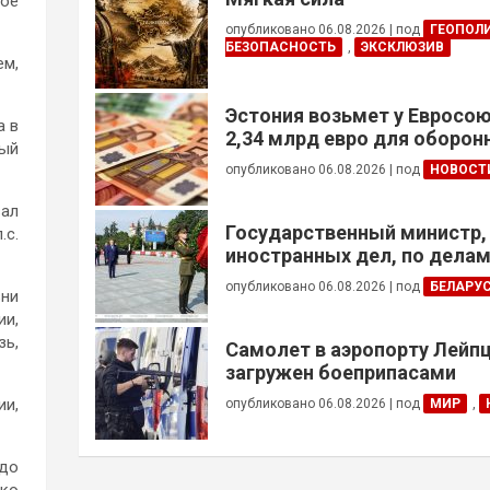
ное
опубликовано 06.08.2026
|
под
ГЕОПОЛ
БЕЗОПАСНОСТЬ
,
ЭКСКЛЮЗИВ
ем,
Эстония возьмет у Евросою
а в
2,34 млрд евро для оборо
вый
опубликовано 06.08.2026
|
под
НОВОСТ
вал
Государственный министр,
.с.
иностранных дел, по дела
общин за рубежом и африк
опубликовано 06.08.2026
|
под
БЕЛАРУ
зни
Алжира возложил венок к 
ии,
Победы
зь,
Самолет в аэропорту Лейпц
загружен боеприпасами
ии,
опубликовано 06.08.2026
|
под
МИР
,
 до