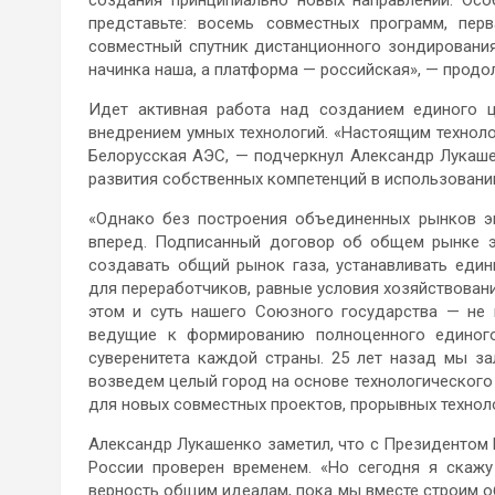
создания принципиально новых направлений. Осо
представьте: восемь совместных программ, пер
совместный спутник дистанционного зондирования
начинка наша, а платформа — российская», — продо
Идет активная работа над созданием единого ци
внедрением умных технологий. «Настоящим технол
Белорусская АЭС, — подчеркнул Александр Лукаш
развития собственных компетенций в использовани
«Однако без построения объединенных рынков э
вперед. Подписанный договор об общем рынке эл
создавать общий рынок газа, устанавливать еди
для переработчиков, равные условия хозяйствовани
этом и суть нашего Союзного государства — не 
ведущие к формированию полноценного единого
суверенитета каждой страны. 25 лет назад мы за
возведем целый город на основе технологического 
для новых совместных проектов, прорывных техноло
Александр Лукашенко заметил, что с Президентом 
России проверен временем. «Но сегодня я скаж
верность общим идеалам, пока мы вместе строим о