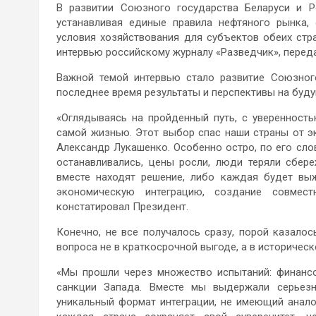
В развитии Союзного государства Беларуси и Р
устанавливая единые правила нефтяного рынка,
условия хозяйствования для субъектов обеих стр
интервью российскому журналу «Разведчик», перед
Важной темой интервью стало развитие Союзного
последнее время результаты и перспективы на буд
«Оглядываясь на пройденный путь, с уверенност
самой жизнью. Этот выбор спас наши страны от э
Александр Лукашенко. Особенно остро, по его слов
останавливались, цены росли, люди теряли сбер
вместе находят решение, либо каждая будет вы
экономическую интеграцию, создание совмест
констатировал Президент.
Конечно, не все получалось сразу, порой казало
вопроса не в краткосрочной выгоде, а в историческ
«Мы прошли через множество испытаний: финансо
санкции Запада. Вместе мы выдержали серьезн
уникальный формат интеграции, не имеющий анало