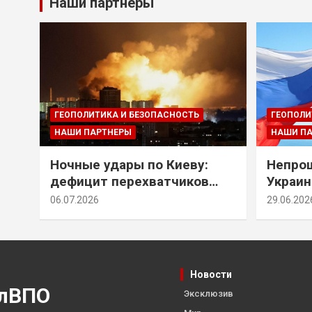
Наши партнеры
ГЕОПОЛИТИКА И БЕЗОПАСНОСТЬ
ГЕОПОЛИ
НАШИ ПАРТНЕРЫ
НАШИ П
Ночные удары по Киеву:
Непрощ
дефицит перехватчиков
Украин
Patriot и оборонительные
за их 
06.07.2026
29.06.202
рубежи Донбасса
Новости
лВПО
Эксклюзив