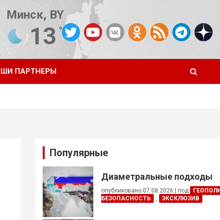
Минск, BY
13
°C
Погода от OpenWeatherMap
ШИ ПАРТНЕРЫ
Популярные
Диаметральные подходы
опубликовано 07.08.2026
|
под
ГЕОПОЛ
БЕЗОПАСНОСТЬ
,
ЭКСКЛЮЗИВ