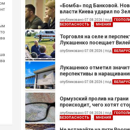
ром
«Бомба» под Банковой. Но
ент
власти Киева ударил по Зе
опубликовано 07.08.2026
|
под
ГЕОПОЛ
БЕЗОПАСНОСТЬ
,
МНЕНИЯ
ным
-то
Торговля на селе и перспе
два
Лукашенко посещает Вилей
опубликовано 07.08.2026
|
под
БЕЛАРУ
аша
ава
Лукашенко отметил значи
перспективы в наращивании
реализации проектов с Кот
опубликовано 07.08.2026
|
под
БЕЛАРУ
Ормузский пролив на грани
происходит, чего хотят сто
это приведет?
опубликовано 07.08.2026
|
под
ГЕОПОЛ
БЕЗОПАСНОСТЬ
,
МНЕНИЯ
Не вставайте на пути Росс