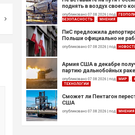
поднять в воздух своего к
опубликовано 07.08.2026
|
под
ГЕОПОЛ
БЕЗОПАСНОСТЬ
,
МНЕНИЯ
ПиС предложила депортиро
Польши официально не ра
украинцев призывного воз
опубликовано 07.08.2026
|
под
НОВОСТ
Армия США в декабре полу
партию дальнобойных раке
примененных против Ирана
опубликовано 07.08.2026
|
под
МИР
,
ТЕХНОЛОГИИ
Сможет ли Пентагон перес
США
опубликовано 07.08.2026
|
под
МНЕНИЯ