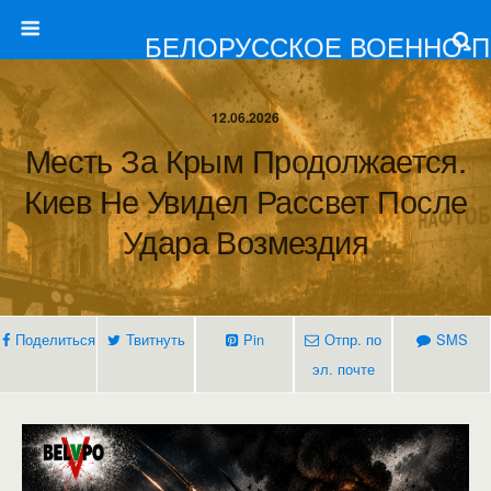
БЕЛОРУССКОЕ ВОЕННО-
12.06.2026
Месть За Крым Продолжается.
Киев Не Увидел Рассвет После
Удара Возмездия
Поделиться
Твитнуть
Pin
Отпр. по
SMS
эл. почте