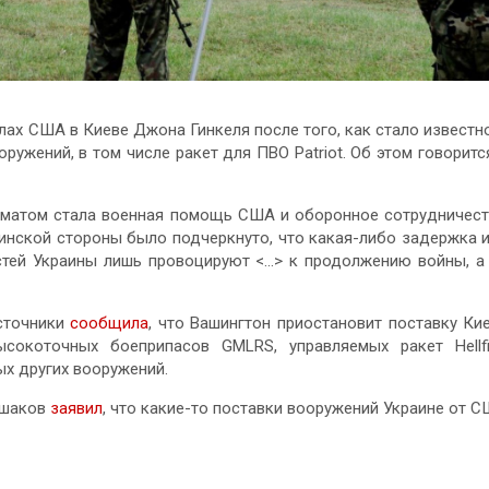
ах США в Киеве Джона Гинкеля после того, как стало известн
ужений, в том числе ракет для ПВО Patriot. Об этом говоритс
оматом стала военная помощь США и оборонное сотрудничес
аинской стороны было подчеркнуто, что какая-либо задержка 
ей Украины лишь провоцируют <…> к продолжению войны, а
источники
сообщила
, что Вашингтон приостановит поставку Ки
ысокоточных боеприпасов GMLRS, управляемых ракет Hellfi
ых других вооружений.
Ушаков
заявил
, что какие-то поставки вооружений Украине от 