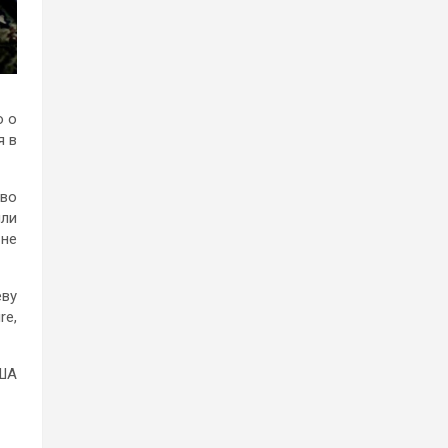
о о
я в
тво
или
 не
еву
re,
США