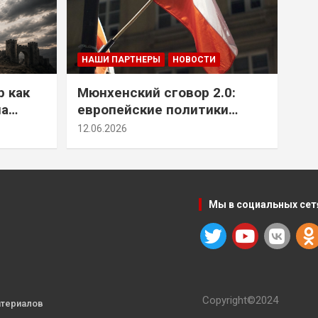
НАШИ ПАРТНЕРЫ
НОВОСТИ
р как
Мюнхенский сговор 2.0:
на
европейские политики
т юг
снова растят монстра у
12.06.2026
себя под носом
Мы в социальных сет
Copyright©2024
атериалов