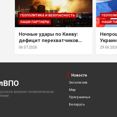
ГЕОПОЛИТИКА И БЕЗОПАСНОСТЬ
ГЕОПОЛИ
НАШИ ПАРТНЕРЫ
НАШИ П
Ночные удары по Киеву:
Непрощ
дефицит перехватчиков
Украин
Patriot и оборонительные
за их 
06.07.2026
29.06.202
рубежи Донбасса
Новости
лВПО
Эксклюзив
Мир
усское военно-политическое
рение
Приграничье
Беларусь