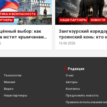
ТИКА И БЕЗОПАСНОСТЬ
АРТНЕРЫ
НАШИ ПАРТНЕРЫ
НОВОСТИ
ённый выбор: как
Зангезурский коридо
а мстит крымчанам
троянский конь: кто 
историческое решение
самом деле осваивае
6
16.06.2026
Армении
Редакция
Технологии
О нас
Мнения
Авторы
Видео
Контакты
Наши партнеры
Предложить новость
Правила использования м