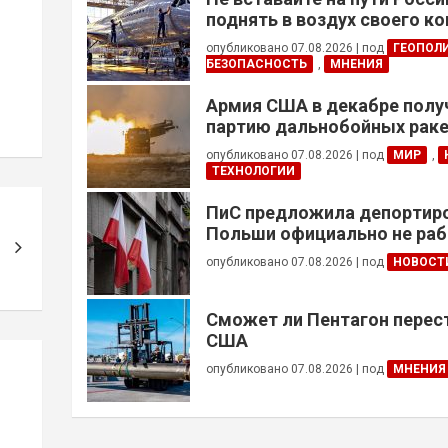
поднять в воздух своего к
опубликовано 07.08.2026
|
под
ГЕОПОЛ
БЕЗОПАСНОСТЬ
,
МНЕНИЯ
Армия США в декабре полу
партию дальнобойных раке
примененных против Ирана
опубликовано 07.08.2026
|
под
МИР
,
ТЕХНОЛОГИИ
ПиС предложила депортиро
Польши официально не ра
украинцев призывного воз
опубликовано 07.08.2026
|
под
НОВОСТ
Сможет ли Пентагон перес
США
опубликовано 07.08.2026
|
под
МНЕНИЯ