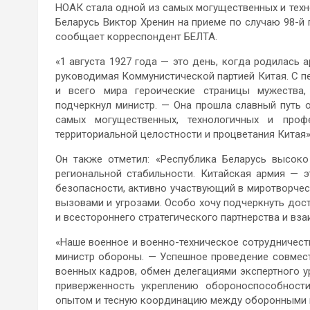
НОАК стала одной из самых могущественных и техн
Беларусь Виктор Хренин на приеме по случаю 98-
сообщает корреспондент БЕЛТА.
«1 августа 1927 года — это день, когда родилась 
руководимая Коммунистической партией Китая. С п
и всего мира героические страницы мужества,
подчеркнул министр. — Она прошла славный путь
самых могущественных, технологичных и профе
территориальной целостности и процветания Китая»
Он также отметил: «Республика Беларусь высо
региональной стабильности. Китайская армия — 
безопасности, активно участвующий в миротворчес
вызовами и угрозами. Особо хочу подчеркнуть дос
и всестороннего стратегического партнерства и вз
«Наше военное и военно-техническое сотрудничест
министр обороны. — Успешное проведение совмест
военных кадров, обмен делегациями экспертного 
приверженность укреплению обороноспособности
опытом и тесную координацию между оборонными в