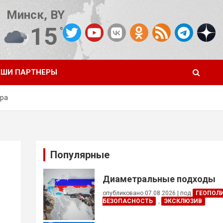
Минск, BY
15
°C
Погода от OpenWeatherMap
ШИ ПАРТНЕРЫ
ира
Популярные
Диаметральные подходы
опубликовано 07.08.2026
|
под
ГЕОПОЛ
БЕЗОПАСНОСТЬ
,
ЭКСКЛЮЗИВ