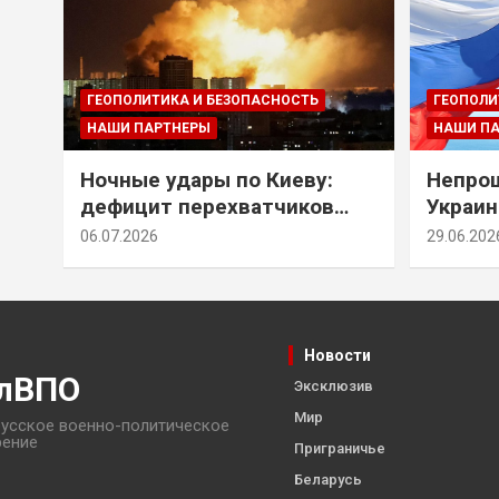
ГЕОПОЛИТИКА И БЕЗОПАСНОСТЬ
ГЕОПОЛИ
НАШИ ПАРТНЕРЫ
НАШИ П
Ночные удары по Киеву:
Непрощ
дефицит перехватчиков
Украин
Patriot и оборонительные
за их 
06.07.2026
29.06.202
рубежи Донбасса
Новости
лВПО
Эксклюзив
Мир
усское военно-политическое
рение
Приграничье
Беларусь