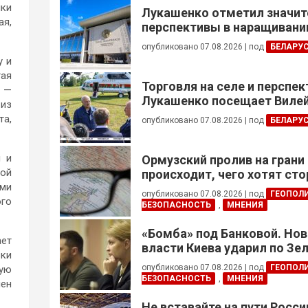
ики
Лукашенко отметил значи
ая,
перспективы в наращивании
реализации проектов с Кот
опубликовано 07.08.2026
|
под
БЕЛАРУ
у и
тая
Торговля на селе и перспе
, —
Лукашенко посещает Вилей
 из
та,
опубликовано 07.08.2026
|
под
БЕЛАРУ
й и
Ормузский пролив на грани
ной
происходит, чего хотят сто
ыми
это приведет?
опубликовано 07.08.2026
|
под
ГЕОПОЛ
ого
БЕЗОПАСНОСТЬ
,
МНЕНИЯ
«Бомба» под Банковой. Но
ает
власти Киева ударил по Зе
вки
опубликовано 07.08.2026
|
под
ГЕОПОЛ
щую
БЕЗОПАСНОСТЬ
,
МНЕНИЯ
мен
Не вставайте на пути Росс