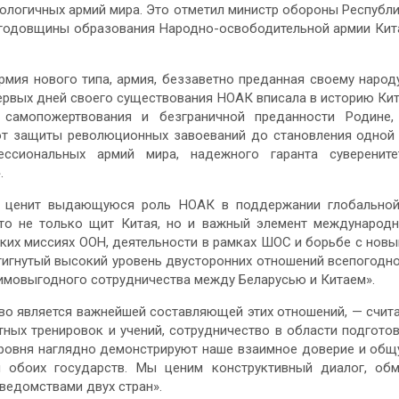
ологичных армий мира. Это отметил министр обороны Республ
й годовщины образования Народно-освободительной армии Кит
армия нового типа, армия, беззаветно преданная своему народ
ервых дней своего существования НОАК вписала в историю Ки
 самопожертвования и безграничной преданности Родине
 от защиты революционных завоеваний до становления одной
ссиональных армий мира, надежного гаранта суверените
.
ко ценит выдающуюся роль НОАК в поддержании глобально
это не только щит Китая, но и важный элемент международ
ких миссиях ООН, деятельности в рамках ШОС и борьбе с нов
тигнутый высокий уровень двусторонних отношений всепогодн
аимовыгодного сотрудничества между Беларусью и Китаем».
во является важнейшей составляющей этих отношений, — счит
ных тренировок и учений, сотрудничество в области подгото
уровня наглядно демонстрируют наше взаимное доверие и об
 обоих государств. Мы ценим конструктивный диалог, об
едомствами двух стран».