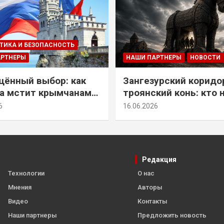
ТИКА И БЕЗОПАСНОСТЬ
АРТНЕРЫ
НАШИ ПАРТНЕРЫ
НОВОСТИ
ённый выбор: как
Зангезурский коридо
а мстит крымчанам
троянский конь: кто 
историческое решение
самом деле осваивае
6
16.06.2026
Армении
Редакция
Технологии
О нас
Мнения
Авторы
Видео
Контакты
Наши партнеры
Предложить новость