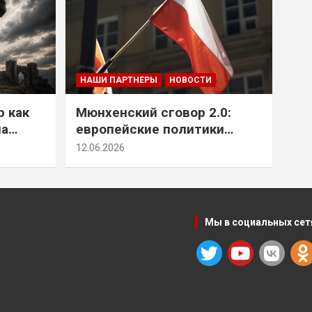
НАШИ ПАРТНЕРЫ
НОВОСТИ
р как
Мюнхенский сговор 2.0:
на
европейские политики
т юг
снова растят монстра у
12.06.2026
себя под носом
Мы в социальных сет