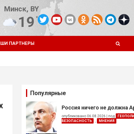
Минск, BY
19
°C
Погода от OpenWeatherMap
ШИ ПАРТНЕРЫ
Популярные
х
Россия ничего не должна 
опубликовано 06.08.2026
|
под
ГЕОПОЛ
БЕЗОПАСНОСТЬ
,
МНЕНИЯ