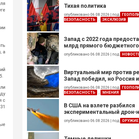
юля
Тихая политика
уге
опубликовано 06.08.2026
|
под
ГЕОПОЛ
БЕЗОПАСНОСТЬ
,
ЭКСКЛЮЗИВ
тии
Запад с 2022 года предоста
млрд прямого бюджетног
ать
финансирования — глава Н
, а
опубликовано 06.08.2026
|
под
НОВОСТ
Украины
ший
Виртуальный мир против р
б.
Запад победил, но Россия 
сли
опубликовано 06.08.2026
|
под
ГЕОПОЛ
БЕЗОПАСНОСТЬ
,
МНЕНИЯ
еду
я с
В США на взлете разбился
131
экспериментальный дрон-н
опубликовано 06.08.2026
|
под
ОРУЖИЕ
ные
Темные делишки