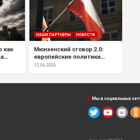
НАШИ ПАРТНЕРЫ
НОВОСТИ
р как
Мюнхенский сговор 2.0:
на
европейские политики
т юг
снова растят монстра у
12.06.2026
себя под носом
Мы в социальных сет