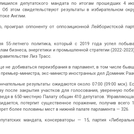
лишился депутатского мандата по итогам прошедших 4 и
 Об этом свидетельствуют результаты в избирательном окр
токе Англии.
, проиграл оппоненту от оппозиционной Лейбористской пар
 55-летнего политика, который с 2019 года успел побыв
лам бизнеса, энергетики и промышленной стратегии (2022-2023)
равительстве Лиз Трасс.
е не добиваться переизбрания в парламент, в том числе быв
 премьер-министра, экс-министр иностранных дел Доминик Раа
нчательные результаты ожидаются около 07:00 (09:00 мск). Е
зу после закрытия участков для голосования, уверенную поб
ведя в 650-местную Палату общин 410 депутатов. Управляюща
жидается, потерпит существенное поражение, получив всего 
ерет более половины мест в нижней палате парламента — 326.
утатских мандата, консерваторы — 15, партия «Либераль