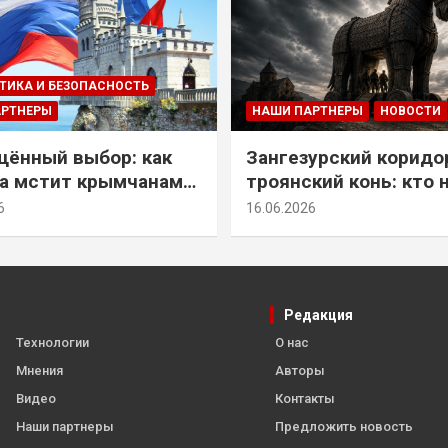
ТИКА И БЕЗОПАСНОСТЬ
АРТНЕРЫ
НАШИ ПАРТНЕРЫ
НОВОСТИ
ённый выбор: как
Зангезурский коридо
а мстит крымчанам
троянский конь: кто 
историческое решение
самом деле осваивае
6
16.06.2026
Армении
Редакция
Технологии
О нас
Мнения
Авторы
Видео
Контакты
Наши партнеры
Предложить новость