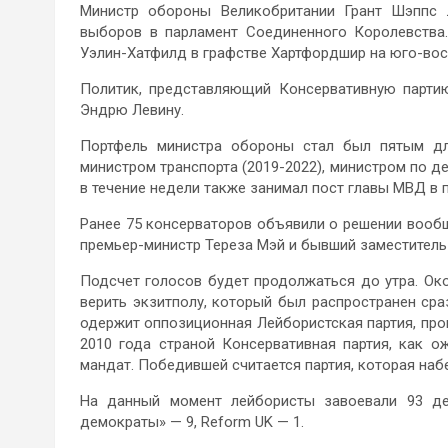
Министр обороны Великобритании Грант Шэппс 
выборов в парламент Соединенного Королевства.
Уэлин-Хатфилд в графстве Хартфордшир на юго-вос
Политик, представляющий Консервативную партию
Эндрю Левину.
Портфель министра обороны стал был пятым для
министром транспорта (2019-2022), министром по де
в течение недели также занимал пост главы МВД в п
Ранее 75 консерваторов объявили о решении вообщ
премьер-министр Тереза Мэй и бывший заместитель
Подсчет голосов будет продолжаться до утра. Око
верить экзитполу, который был распространен сра
одержит оппозиционная Лейбористская партия, про
2010 года страной Консервативная партия, как о
мандат. Победившей считается партия, которая наб
На данный момент лейбористы завоевали 93 деп
демократы» — 9, Reform UK — 1.