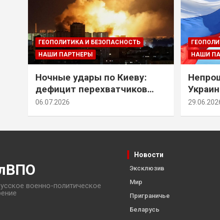
ГЕОПОЛИТИКА И БЕЗОПАСНОСТЬ
ГЕОПОЛИ
НАШИ ПАРТНЕРЫ
НАШИ П
Ночные удары по Киеву:
Непрощ
дефицит перехватчиков
Украин
Patriot и оборонительные
за их 
06.07.2026
29.06.202
рубежи Донбасса
Новости
лВПО
Эксклюзив
Мир
усское военно-политическое
рение
Приграничье
Беларусь