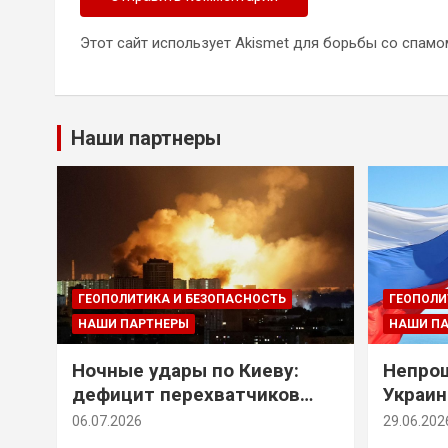
Этот сайт использует Akismet для борьбы со спамо
Наши партнеры
ГЕОПОЛИТИКА И БЕЗОПАСНОСТЬ
ГЕОПОЛИ
НАШИ ПАРТНЕРЫ
НАШИ П
Ночные удары по Киеву:
Непрощ
дефицит перехватчиков
Украин
Patriot и оборонительные
за их 
06.07.2026
29.06.202
рубежи Донбасса