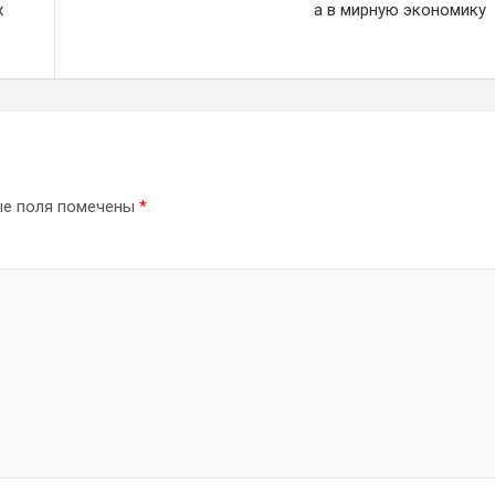
х
а в мирную экономику
ые поля помечены
*