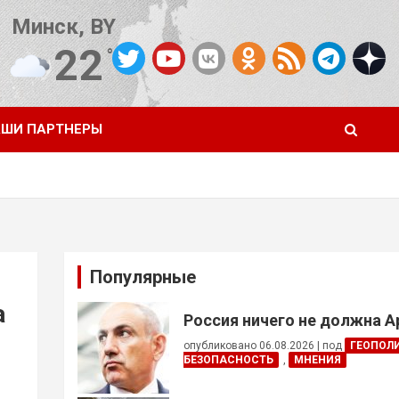
Минск, BY
22
°C
Погода от OpenWeatherMap
ШИ ПАРТНЕРЫ
Популярные
а
Россия ничего не должна 
опубликовано 06.08.2026
|
под
ГЕОПОЛ
БЕЗОПАСНОСТЬ
,
МНЕНИЯ