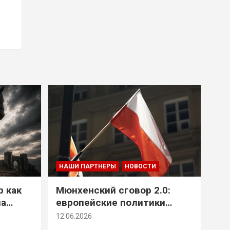
НАШИ ПАРТНЕРЫ
НОВОСТИ
р как
Мюнхенский сговор 2.0:
на
европейские политики
т юг
снова растят монстра у
12.06.2026
себя под носом