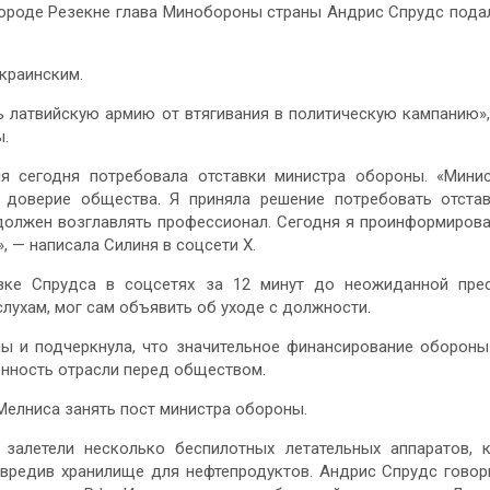
городе Резекне глава Минобороны страны Андрис Спрудс пода
краинским.
ь латвийскую армию от втягивания в политическую кампанию»
ы.
я сегодня потребовала отставки министра обороны. «Мини
доверие общества. Я приняла решение потребовать отста
должен возглавлять профессионал. Сегодня я проинформиров
, — написала Силиня в соцсети X.
ке Спрудса в соцсетях за 12 минут до неожиданной пре
слухам, мог сам объявить об уходе с должности.
ны и подчеркнула, что значительное финансирование оборон
енность отрасли перед обществом.
Мелниса занять пост министра обороны.
залетели несколько беспилотных летательных аппаратов, 
овредив хранилище для нефтепродуктов. Андрис Спрудс говор