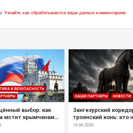
м.
Узнайте, как обрабатываются ваши данные комментариев
.
ТИКА И БЕЗОПАСНОСТЬ
АРТНЕРЫ
НАШИ ПАРТНЕРЫ
НОВОСТИ
ённый выбор: как
Зангезурский коридо
а мстит крымчанам
троянский конь: кто 
историческое решение
самом деле осваивае
6
16.06.2026
Армении