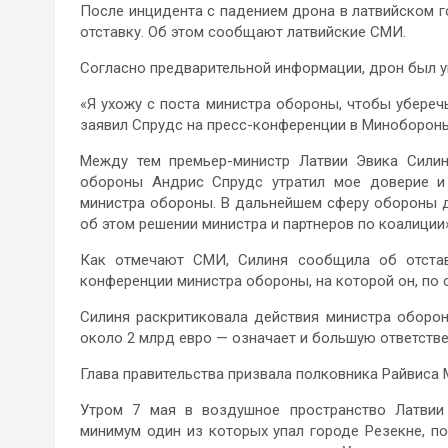
После инцидента с падением дрона в латвийском 
отставку. Об этом сообщают латвийские СМИ.
Согласно предварительной информации, дрон был у
«Я ухожу с поста министра обороны, чтобы убереч
заявил Спрудс на пресс-конференции в Миноборон
Между тем премьер-министр Латвии Эвика Силин
обороны Андрис Спрудс утратил мое доверие и 
министра обороны. В дальнейшем сферу обороны 
об этом решении министра и партнеров по коалиции»
Как отмечают СМИ, Силиня сообщила об отстав
конференции министра обороны, на которой он, по 
Силиня раскритиковала действия министра оборо
около 2 млрд евро — означает и большую ответств
Глава правительства призвала полковника Райвиса 
Утром 7 мая в воздушное пространство Латвии 
минимум один из которых упал городе Резекне, п