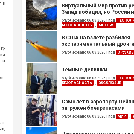
л в
Виртуальный мир против р
Запад победил, но Россия 
опубликовано 06.08.2026
|
под
ГЕОПОЛ
БЕЗОПАСНОСТЬ
,
МНЕНИЯ
, —
В США на взлете разбился
экспериментальный дрон-н
стр
опубликовано 06.08.2026
|
под
ОРУЖИЕ
вки
ала
Темные делишки
сс-
опубликовано 06.08.2026
|
под
ГЕОПОЛ
БЕЗОПАСНОСТЬ
,
ЭКСКЛЮЗИВ
ы —
Самолет в аэропорту Лейпц
загружен боеприпасами
опубликовано 06.08.2026
|
под
МИР
,
как
ил,
Лукашенко отметил значи