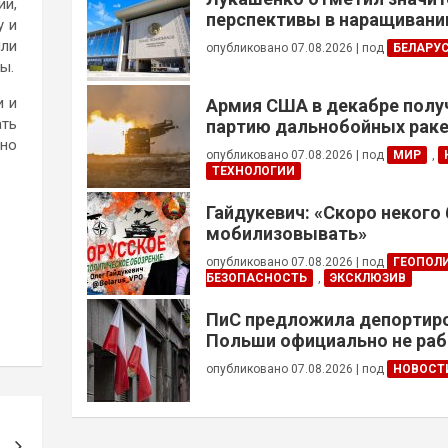
ии,
перспективы в наращивании
у и
реализации проектов с Кот
ыли
опубликовано 07.08.2026
|
под
БЕЛАРУ
ы.
и и
Армия США в декабре полу
ать
партию дальнобойных раке
нно
примененных против Ирана
опубликовано 07.08.2026
|
под
МИР
,
ТЕХНОЛОГИИ
Гайдукевич: «Скоро некого
мобилизовывать»
опубликовано 07.08.2026
|
под
ГЕОПОЛ
БЕЗОПАСНОСТЬ
,
ЭКСКЛЮЗИВ
ПиС предложила депортиро
Польши официально не ра
украинцев призывного воз
опубликовано 07.08.2026
|
под
НОВОСТ