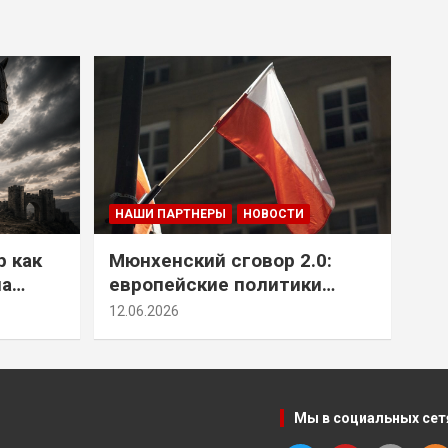
НАШИ ПАРТНЕРЫ
НОВОСТИ
р как
Мюнхенский сговор 2.0:
на
европейские политики
т юг
снова растят монстра у
12.06.2026
себя под носом
Мы в социальных сет