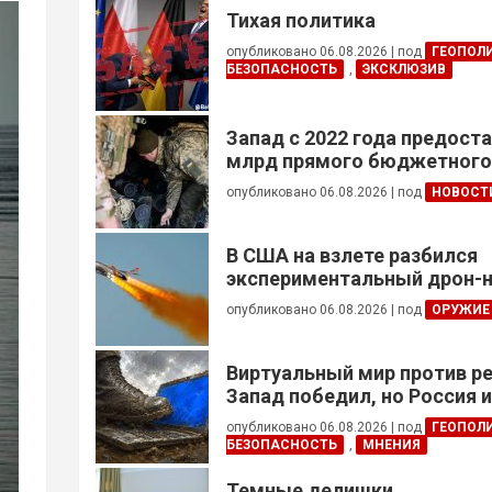
Тихая политика
опубликовано 06.08.2026
|
под
ГЕОПОЛ
БЕЗОПАСНОСТЬ
,
ЭКСКЛЮЗИВ
Запад с 2022 года предоста
млрд прямого бюджетног
финансирования — глава Н
опубликовано 06.08.2026
|
под
НОВОСТ
Украины
В США на взлете разбился
экспериментальный дрон-н
опубликовано 06.08.2026
|
под
ОРУЖИЕ
Виртуальный мир против р
Запад победил, но Россия 
опубликовано 06.08.2026
|
под
ГЕОПОЛ
БЕЗОПАСНОСТЬ
,
МНЕНИЯ
Темные делишки