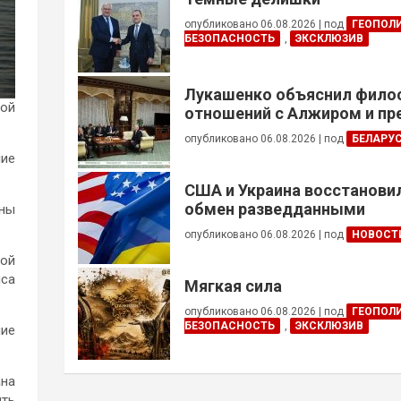
опубликовано 06.08.2026
|
под
ГЕОПОЛ
БЕЗОПАСНОСТЬ
,
ЭКСКЛЮЗИВ
Лукашенко объяснил фил
ой
отношений с Алжиром и п
ускорить реализацию дого
опубликовано 06.08.2026
|
под
БЕЛАРУ
ние
США и Украина восстанови
обмен разведданными
оны
опубликовано 06.08.2026
|
под
НОВОСТ
той
нса
Мягкая сила
опубликовано 06.08.2026
|
под
ГЕОПОЛ
БЕЗОПАСНОСТЬ
,
ЭКСКЛЮЗИВ
ние
ана
ить