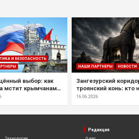
ТИКА И БЕЗОПАСНОСТЬ
АРТНЕРЫ
НАШИ ПАРТНЕРЫ
НОВОСТИ
ённый выбор: как
Зангезурский коридо
а мстит крымчанам
троянский конь: кто 
историческое решение
самом деле осваивае
6
16.06.2026
Армении
Редакция
Технологии
О нас