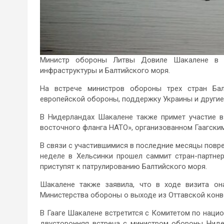
Министр обороны Литвы Довиле Шакалене в с
инфраструктуры и Балтийского моря.
На встрече министров обороны трех стран Бал
европейской обороны, поддержку Украины и други
В Нидерландах Шакалене также примет участие в
восточного фланга НАТО», организованном Гаагским
В связи с участившимися в последние месяцы повр
неделе в Хельсинки прошел саммит стран-партне
приступят к патрулированию Балтийского моря.
Шакалене также заявила, что в ходе визита он
Министерства обороны о выходе из Оттавской конв
В Гааге Шакалене встретится с Комитетом по наци
двусторонняя встреча с министром обороны Ниде