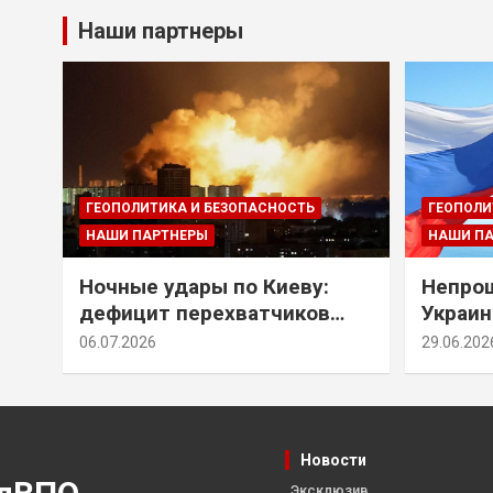
Наши партнеры
ГЕОПОЛИТИКА И БЕЗОПАСНОСТЬ
ГЕОПОЛИ
НАШИ ПАРТНЕРЫ
НАШИ П
Ночные удары по Киеву:
Непрощ
дефицит перехватчиков
Украин
Patriot и оборонительные
за их 
06.07.2026
29.06.202
рубежи Донбасса
Новости
Эксклюзив