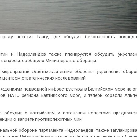
реду посетит Гаагу, где обсудит безопасность подводн
тии и Нидерландов также планируется обсудить укрепле
е вопросы, сообщило Министерство обороны.
 мероприятии «Балтийская линия обороны: укрепление обор
 центром стратегических исследований.
еждениями подводной инфраструктуры в Балтийском море на э
ров НАТО региона Балтийского моря, и теперь корабли Алья
а обсудит с латвийским и эстонским коллегами предложе
енции о запрете противопехотных мин.
ональной обороне парламента Нидерландов, также запланиров
рландов Рубеном Брекельмансом. На ней планируется обсуд