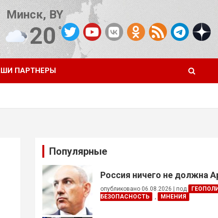
Минск, BY
20
°C
Погода от OpenWeatherMap
ШИ ПАРТНЕРЫ
Популярные
Россия ничего не должна 
опубликовано 06.08.2026
|
под
ГЕОПОЛ
БЕЗОПАСНОСТЬ
,
МНЕНИЯ