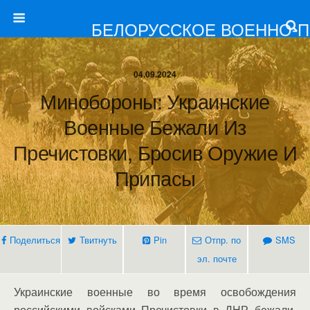
БЕЛОРУССКОЕ ВОЕННО-
04.09.2024
Минобороны: Украинские
Военные Бежали Из
Пречистовки, Бросив Оружие И
Припасы
Поделиться
Твитнуть
Pin
Отпр. по
SMS
эл. почте
Украинские военные во время освобождения
российскими войсками Пречистовки в ДНР бежали,