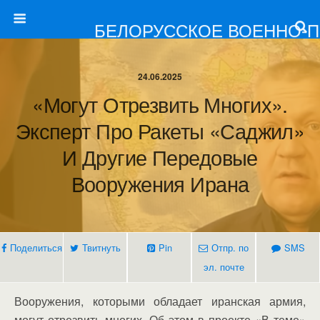
БЕЛОРУССКОЕ ВОЕННО-
24.06.2025
«Могут Отрезвить Многих».
Эксперт Про Ракеты «Саджил»
И Другие Передовые
Вооружения Ирана
Поделиться
Твитнуть
Pin
Отпр. по
SMS
эл. почте
Вооружения, которыми обладает иранская армия,
могут отрезвить многих. Об этом в проекте «В теме»