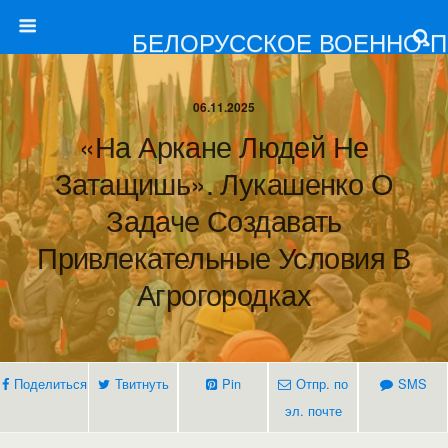
БЕЛОРУССКОЕ ВОЕННО-
06.11.2025
«На Аркане Людей Не
Затащишь». Лукашенко О
Задаче Создавать
Привлекательные Условия В
Агрогородках
Поделиться
Твитнуть
Pin
Отпр. по
SMS
эл. почте