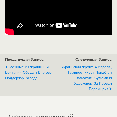
Предыдущая Запись
Следующая Запись
Военные Из Франции И
Украинский Фронт, 4 Апреля,
Британии Обсудят В Киеве
Главное: Киеву Придётся
Поддержку Запада
Заплатить Сумами И
Харьковом За Провал
Перемирия
Добавить комментарий