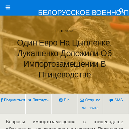
БЕЛОРУССКОЕ ВОЕННО-
03.10.2025
Один Евро На Цыпленке.
Лукашенко Доложили Об
Импортозамещении В
Птицеводстве
Поделиться
Твитнуть
Pin
Отпр. по
SMS
эл. почте
Вопросы импортозамещения в птицеводстве
обсуждались на совещании с участием Президента