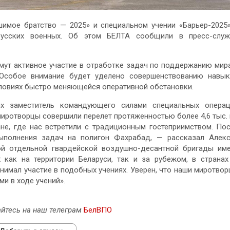
имое братство — 2025» и специальном учении «Барьер-2025
русских военных. Об этом БЕЛТА сообщили в пресс-служ
мут активное участие в отработке задач по поддержанию мир
 Особое внимание будет уделено совершенствованию навы
словиях быстро меняющейся оперативной обстановки.
ях заместитель командующего силами специальных опера
иротворцы совершили перелет протяженностью более 4,6 тыс.
не, где нас встретили с традиционным гостеприимством. По
ыполнения задач на полигон Фахрабад, — рассказал Алек
ой отдельной гвардейской воздушно-десантной бригады им
 как на территории Беларуси, так и за рубежом, в страна
нимал участие в подобных учениях. Уверен, что наши миротво
и в ходе учений».
йтесь на наш телеграм
БелВПО