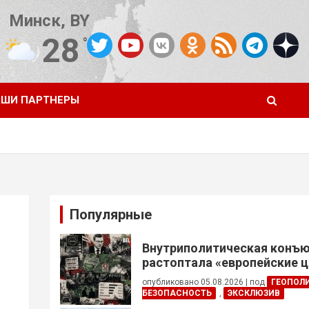
Минск, BY
28
°C
Погода от OpenWeatherMap
ШИ ПАРТНЕРЫ
Популярные
Внутриполитическая конъ
растоптала «европейские 
опубликовано 05.08.2026
|
под
ГЕОПОЛ
БЕЗОПАСНОСТЬ
,
ЭКСКЛЮЗИВ