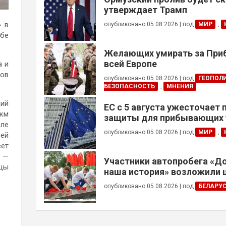
утверждает Трамп
» в
опубликовано 05.08.2026
|
под
МИР
,
бе
Желающих умирать за Приб
всей Европе
а и
ков
опубликовано 05.08.2026
|
под
ГЕОПОЛ
БЕЗОПАСНОСТЬ
,
МНЕНИЯ
ций
ЕС с 5 августа ужесточает
 км
защиты для прибывающих 
сле
призывного возраста
опубликовано 05.08.2026
|
под
МИР
,
сей
еет
х —
Участники автопробега «Д
рцы
наша история» возложили 
Брестской крепости
опубликовано 05.08.2026
|
под
БЕЛАРУ