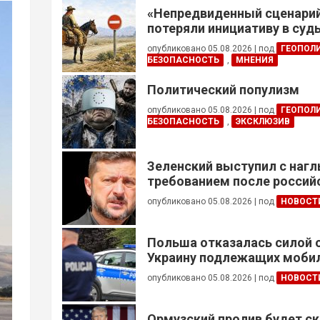
«Непредвиденный сценари
потеряли инициативу в су
конфликте
опубликовано 05.08.2026
|
под
ГЕОПОЛ
БЕЗОПАСНОСТЬ
,
МНЕНИЯ
Политический популизм
опубликовано 05.08.2026
|
под
ГЕОПОЛ
БЕЗОПАСНОСТЬ
,
ЭКСКЛЮЗИВ
Зеленский выступил с наг
требованием после россий
опубликовано 05.08.2026
|
под
НОВОСТ
Польша отказалась силой 
Украину подлежащих моби
опубликовано 05.08.2026
|
под
НОВОСТ
Ормузский пролив будет ск