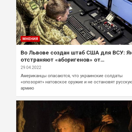
МНЕНИЯ
Во Львове создан штаб США для ВСУ: Я
отстраняют «аборигенов» от
командования
29.04.2022
Американцы опасаются, что украинские солдаты
«опозорят» натовское оружие и не остановят русску
армию