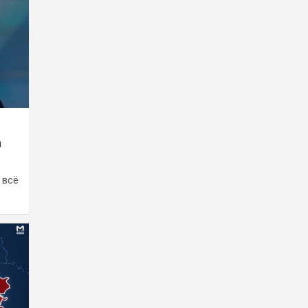
а
 всë