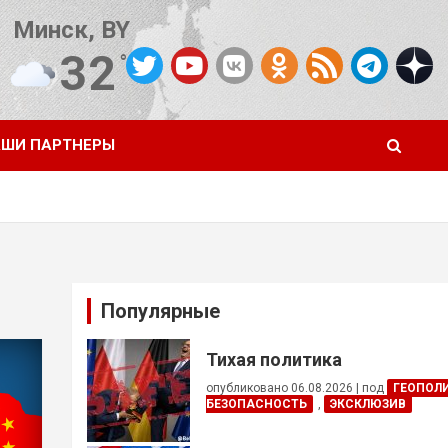
Минск, BY
32
°C
Погода от OpenWeatherMap
ШИ ПАРТНЕРЫ
Популярные
Тихая политика
опубликовано 06.08.2026
|
под
ГЕОПОЛ
БЕЗОПАСНОСТЬ
,
ЭКСКЛЮЗИВ