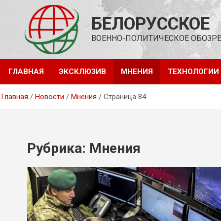
Перейти
к
БЕЛОРУССКОЕ
содержимому
ВОЕННО-ПОЛИТИЧЕСКОЕ ОБОЗР
ГЛАВНАЯ
ЭКСКЛЮЗИВ
МНЕНИЯ
ТЕХНОЛОГИИ
Главная
Новости
Мнения
Страница 84
Рубрика:
Мнения