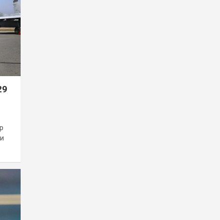
29
р
и