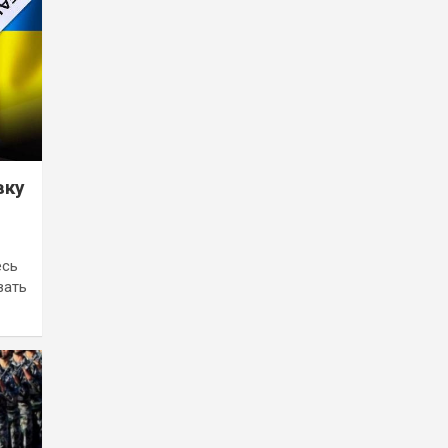
вку
есь
вать