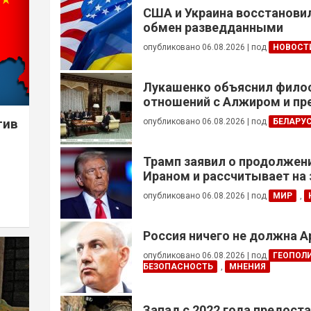
США и Украина восстанови
обмен разведданными
опубликовано 06.08.2026
|
под
НОВОСТ
Лукашенко объяснил фил
отношений с Алжиром и п
ускорить реализацию дого
тив
опубликовано 06.08.2026
|
под
БЕЛАРУ
Трамп заявил о продолжени
Ираном и рассчитывает на
сделки
опубликовано 06.08.2026
|
под
МИР
,
Россия ничего не должна 
опубликовано 06.08.2026
|
под
ГЕОПОЛ
БЕЗОПАСНОСТЬ
,
МНЕНИЯ
Запад с 2022 года предоста