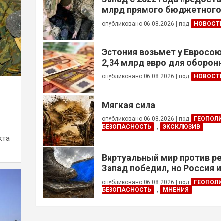
млрд прямого бюджетног
финансирования — глава Н
опубликовано 06.08.2026
|
под
НОВОСТ
Украины
Эстония возьмет у Евросою
2,34 млрд евро для оборо
опубликовано 06.08.2026
|
под
НОВОСТ
Мягкая сила
опубликовано 06.08.2026
|
под
ГЕОПОЛ
БЕЗОПАСНОСТЬ
,
ЭКСКЛЮЗИВ
кта
Виртуальный мир против р
Запад победил, но Россия 
опубликовано 06.08.2026
|
под
ГЕОПОЛ
БЕЗОПАСНОСТЬ
,
МНЕНИЯ