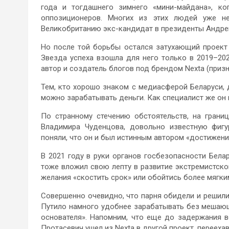
года и тогдашнего зимнего «мини-майдана», ко
оппозиционеров. Многих из этих людей уже н
Великобританию экс-кандидат в президенты Андре
Но после той борьбы остался затухающий проект
Звезда успеха взошла для него только в 2019–202
автор и создатель блогов под брендом Nexta (призна
Тем, кто хорошо знаком с медиасферой Беларуси, 
можно зарабатывать деньги. Как специалист же он 
По странному стечению обстоятельств, на грани
Владимира Чуденцова, довольно известную фигу
поняли, что он и был истинным автором «достижени
В 2021 году в руки органов госбезопасности Бела
тоже вложил свою лепту в развитие экстремистског
желания «скостить срок» или обойтись более мягки
Совершенно очевидно, что парня обидели и решили
Путило намного удобнее зарабатывать без мешающ
основателя». Напомним, что еще до задержания в
Протасевич ушел из Nexta в другой проект, перееха