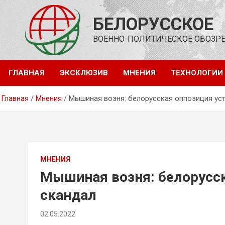
Перейти
к
БЕЛОРУССКОЕ
содержимому
ВОЕННО-ПОЛИТИЧЕСКОЕ ОБОЗР
ГЛАВНАЯ
ЭКСКЛЮЗИВ
МНЕНИЯ
ТЕХНОЛОГИИ
Главная
Мнения
Мышиная возня: белорусская оппозиция ус
МНЕНИЯ
Мышиная возня: белорусск
скандал
02.05.2022