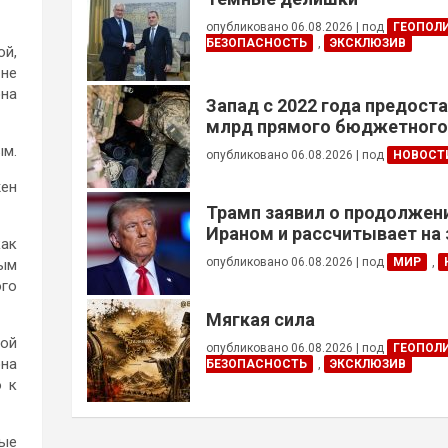
опубликовано 06.08.2026
|
под
ГЕОПОЛ
БЕЗОПАСНОСТЬ
,
ЭКСКЛЮЗИВ
ой,
 не
она
Запад с 2022 года предоста
млрд прямого бюджетног
финансирования — глава Н
ым.
опубликовано 06.08.2026
|
под
НОВОСТ
Украины
жен
Трамп заявил о продолжени
Ираном и рассчитывает на
как
сделки
опубликовано 06.08.2026
|
под
МИР
,
ным
ого
Мягкая сила
кой
опубликовано 06.08.2026
|
под
ГЕОПОЛ
она
БЕЗОПАСНОСТЬ
,
ЭКСКЛЮЗИВ
о к
рые