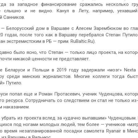
гда за западное финансирование сражались несколько гр
е слышно и не видно. Канул в Лету, например, уехавши
й Санников.
 — Белорусский дом в Варшаве с Алесем Зарембюком во гла
0 годах, после того как в Варшаву перебрался Степан Путил
н экстремистским в РБ — прим. RuBaltic.Ru).
давно было ясно, что Степан — только лицо проекта, на кото
почти никакой ценности не представляет.
це Беларуси и Польши в 2019 году задержали «мозг» Next
ру среди минских журналистов. Многие коллеги тогда быс
й» Путило.
руси попал еще и Роман Протасевич, ученик Чуденцова, кото
о ресурса. Сотрудничать со следствием он стал не только из
м наказанием.
 убрать из проекта вслед за «удачно выпавшим» Чуденцовым.
ихся под ногами молодых людей, тем более — учеников «мэт
о время незапланированной посадки самолета Ryanair в Мин
в из Варшавы в Вильнюс.