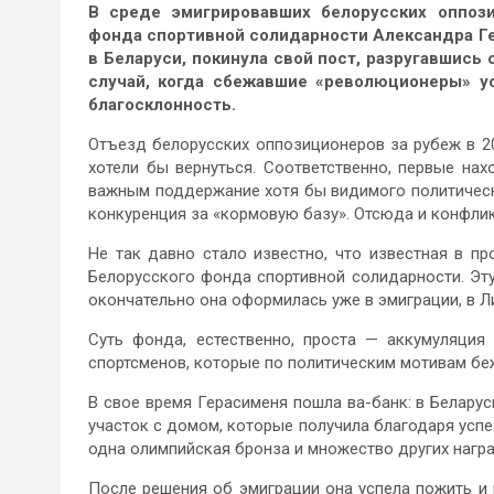
В среде эмигрировавших белорусских оппози
фонда спортивной солидарности Александра Г
в Беларуси, покинула свой пост, разругавшись
случай, когда сбежавшие «революционеры» у
благосклонность.
Отъезд белорусских оппозиционеров за рубеж в 20
хотели бы вернуться. Соответственно, первые нах
важным поддержание хотя бы видимого политическо
конкуренция за «кормовую базу». Отсюда и конфли
Не так давно стало известно, что известная в п
Белорусского фонда спортивной солидарности. Эту
окончательно она оформилась уже в эмиграции, в Л
Суть фонда, естественно, проста — аккумуляция
спортсменов, которые по политическим мотивам беж
В свое время Герасименя пошла ва-банк: в Беларус
участок с домом, которые получила благодаря успе
одна олимпийская бронза и множество других награ
После решения об эмиграции она успела пожить и в