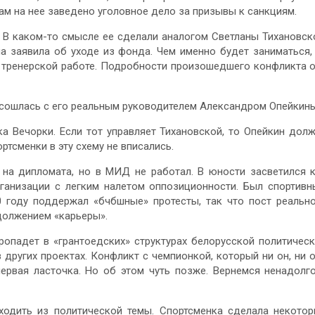
там на нее заведено уголовное дело за призывы к санкциям.
. В каком-то смысле ее сделали аналогом Светланы Тихановск
на заявила об уходе из фонда. Чем именно будет заниматься,
в тренерской работе. Подробности произошедшего конфликта 
е сошлась с его реальным руководителем Александром Опейкин
 Вечорки. Если тот управляет Тихановской, то Опейкин дол
ртсменки в эту схему не вписались.
 на дипломата, но в МИД не работал. В юности засветился 
ганизации с легким налетом оппозиционности. Был спортив
0 году поддержал «бчбшные» протесты, так что пост реальн
должением «карьеры».
ропадет в «грантоедских» структурах белорусской политичес
 других проектах. Конфликт с чемпионкой, который ни он, ни 
первая ласточка. Но об этом чуть позже. Вернемся ненадолг
ходить из политической темы. Спортсменка сделала некото