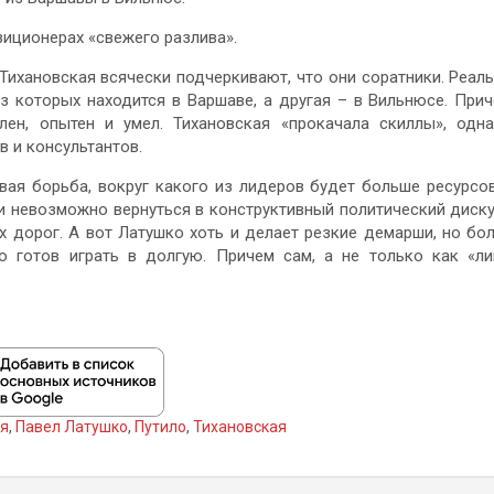
зиционерах «свежего разлива».
Тихановская всячески подчеркивают, что они соратники. Реал
з которых находится в Варшаве, а другая – в Вильнюсе. При
ен, опытен и умел. Тихановская «прокачала скиллы», одн
 и консультантов.
овая борьба, вокруг какого из лидеров будет больше ресурсо
ти невозможно вернуться в конструктивный политический диск
 дорог. А вот Латушко хоть и делает резкие демарши, но бо
 готов играть в долгую. Причем сам, а не только как «л
ия
,
Павел Латушко
,
Путило
,
Тихановская