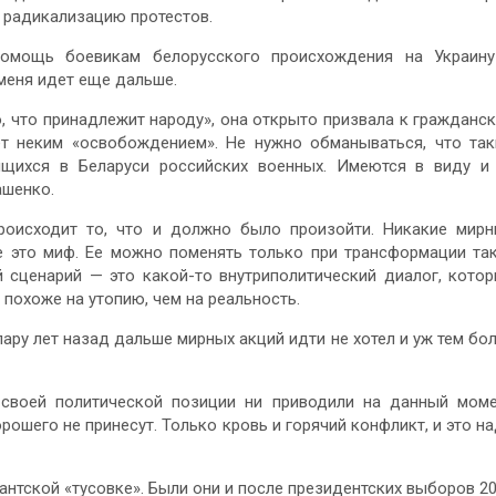
а радикализацию протестов.
помощь боевикам белорусского происхождения на Украин
именя идет еще дальше.
о, что принадлежит народу», она открыто призвала к гражданс
дет неким «освобождением». Не нужно обманываться, что та
щихся в Беларуси российских военных. Имеются в виду и
ашенко.
происходит то, что и должно было произойти. Никакие мир
се это миф. Ее можно поменять только при трансформации та
й сценарий — это какой-то внутриполитический диалог, кото
 похоже на утопию, чем на реальность.
пару лет назад дальше мирных акций идти не хотел и уж тем бо
своей политической позиции ни приводили на данный мом
орошего не принесут. Только кровь и горячий конфликт, и это н
нтской «тусовке». Были они и после президентских выборов 2