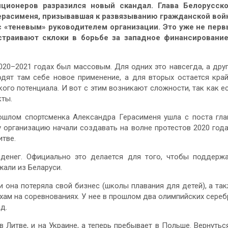
ционеров разразился новый скандал. Глава Белорусско
ерасименя, призывавшая к развязыванию гражданской во
 с «теневым» руководителем организации. Это уже не пер
страивают склоки в борьбе за западное финансирование
20–2021 годах был массовым. Для одних это навсегда, а дру
одят там себе новое применение, а для вторых остается кра
го потенциала. И вот с этим возникают сложности, так как е
кты.
рошлом спортсменка Александра Герасименя ушла с поста гл
 организацию начали создавать на волне протестов 2020 года
итве.
 денег. Официально это делается для того, чтобы поддерж
али из Беларуси.
и она потеряла свой бизнес (школы плавания для детей), а та
хам на соревнованиях. У нее в прошлом два олимпийских сереб
д.
 Литве, и на Украине, а теперь пребывает в Польше. Вернутьс