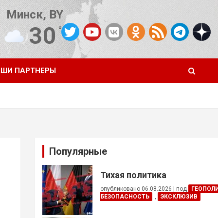
Минск, BY
30
°C
Погода от OpenWeatherMap
ШИ ПАРТНЕРЫ
Популярные
Тихая политика
опубликовано 06.08.2026
|
под
ГЕОПОЛ
БЕЗОПАСНОСТЬ
,
ЭКСКЛЮЗИВ