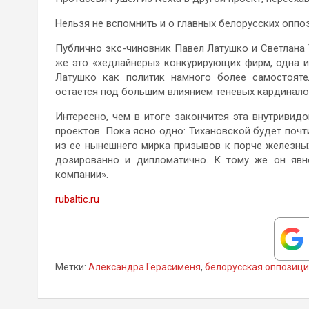
Нельзя не вспомнить и о главных белорусских оппо
Публично экс-чиновник Павел Латушко и Светлана 
же это «хедлайнеры» конкурирующих фирм, одна и
Латушко как политик намного более самостоятел
остается под большим влиянием теневых кардиналов
Интересно, чем в итоге закончится эта внутривид
проектов. Пока ясно одно: Тихановской будет поч
из ее нынешнего мирка призывов к порче железных
дозированно и дипломатично. К тому же он явно
компании».
rubaltic.ru
Метки:
Александра Герасименя
,
белорусская оппозиц