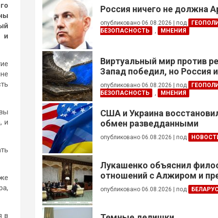
го
Россия ничего не должна 
йны
опубликовано 06.08.2026
|
под
ГЕОПОЛ
вый
БЕЗОПАСНОСТЬ
,
МНЕНИЯ
 и
Виртуальный мир против р
гие
Запад победил, но Россия 
йне
сть
опубликовано 06.08.2026
|
под
ГЕОПОЛ
БЕЗОПАСНОСТЬ
,
МНЕНИЯ
авы
США и Украина восстанови
, и
обмен разведданными
опубликовано 06.08.2026
|
под
НОВОСТ
ать
Лукашенко объяснил фил
отношений с Алжиром и п
кже
ускорить реализацию дого
ра,
опубликовано 06.08.2026
|
под
БЕЛАРУ
я в
Темные делишки