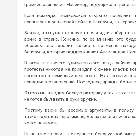
громкие заявления. Например, поддержала тренд н
Если команда Тихановской открыто посылает 
призывает к рельсовой войне в Беларуси, то Герас
Заявив, что нужно «вооружаться и идти забирать т
войне в стране. Конечно, по ее мнению, это бу
образом она говорит только о временно находя
белорусы, которые поддерживают Александра Лук
В этом нет ничего удивительного, ведь сейчас 
протесты никогда не приводят к смене власти; в
протестов в немирный переворот. Ну а позитивны
приводит к равновесию. Последнее, правда, больше
Оттого мы и видим боевую риторику у тех, кто еще 
не готов был взять в руки оружие.
Поэтому какие бы весомые аргументы в пользу 
такие люди, как Герасименя, Беларуси они ничего х
четко понимать.
Нынешние склоки — не первые в белорусской эмигра