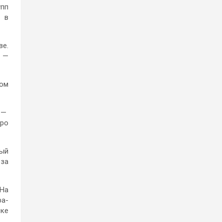
упп
й в
ве.
о —
ром
a —
тро
рый
-за
 На
ра-
ске