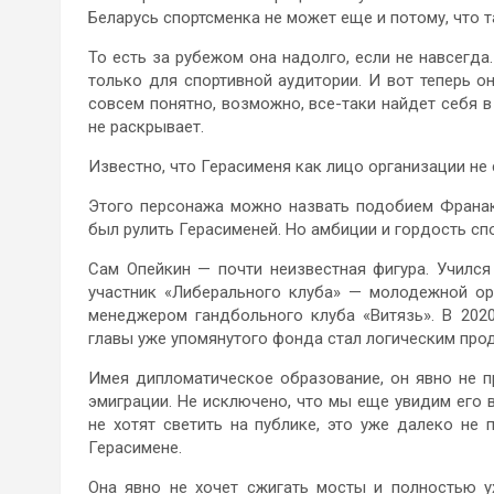
Беларусь спортсменка не может еще и потому, что 
То есть за рубежом она надолго, если не навсегда
только для спортивной аудитории. И вот теперь о
совсем понятно, возможно, все-таки найдет себя 
не раскрывает.
Известно, что Герасименя как лицо организации н
Этого персонажа можно назвать подобием Франака
был рулить Герасименей. Но амбиции и гордость спо
Сам Опейкин — почти неизвестная фигура. Учился
участник «Либерального клуба» — молодежной ор
менеджером гандбольного клуба «Витязь». В 202
главы уже упомянутого фонда стал логическим про
Имея дипломатическое образование, он явно не п
эмиграции. Не исключено, что мы еще увидим его в
не хотят светить на публике, это уже далеко не 
Герасимене.
Она явно не хочет сжигать мосты и полностью у