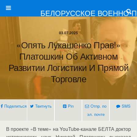
БЕЛОРУССКОЕ ВОЕННО-
03.07.2025
«Опять Лукашенко Прав!»
Платошкин Об Активном
Развитии Логистики И Прямой
Торговле
Поделиться
Твитнуть
Pin
Отпр. по
SMS
эл. почте
В проекте «В теме» на YouTube-канале БЕЛТА доктор
исторических наук Николай Платошкин высказал