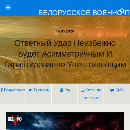
БЕЛОРУССКОЕ ВОЕННО-
14.05.2026
Ответный Удар Неизбежно
Будет Асимметричным И
Гарантированно Уничтожающим
Поделиться
Твитнуть
Pin
Отпр. по
SMS
эл. почте