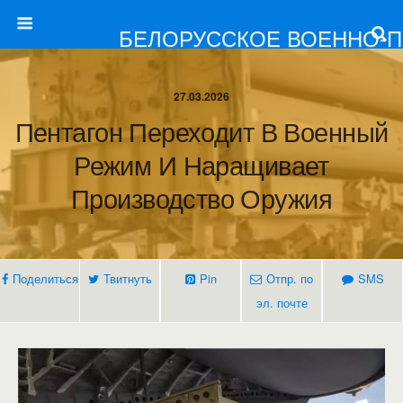
БЕЛОРУССКОЕ ВОЕННО-
27.03.2026
Пентагон Переходит В Военный
Режим И Наращивает
Производство Оружия
Поделиться
Твитнуть
Pin
Отпр. по
SMS
эл. почте