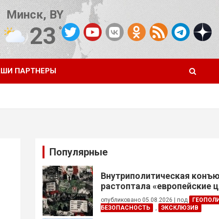
Минск, BY
23
°C
Погода от OpenWeatherMap
ШИ ПАРТНЕРЫ
Популярные
Внутриполитическая конъ
растоптала «европейские 
опубликовано 05.08.2026
|
под
ГЕОПОЛ
БЕЗОПАСНОСТЬ
,
ЭКСКЛЮЗИВ