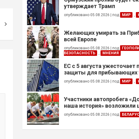
утверждает Трамп
опубликовано 05.08.2026
|
под
МИР
,
Желающих умирать за Приб
всей Европе
опубликовано 05.08.2026
|
под
ГЕОПОЛ
БЕЗОПАСНОСТЬ
,
МНЕНИЯ
ЕС с 5 августа ужесточает
защиты для прибывающих 
призывного возраста
опубликовано 05.08.2026
|
под
МИР
,
Участники автопробега «Д
наша история» возложили 
Брестской крепости
опубликовано 05.08.2026
|
под
БЕЛАРУ