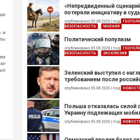
«Непредвиденный сценари
потеряли инициативу в су
вил
конфликте
опубликовано 05.08.2026
|
под
ГЕОПОЛ
БЕЗОПАСНОСТЬ
,
МНЕНИЯ
и и
Политический популизм
аты
опубликовано 05.08.2026
|
под
ГЕОПОЛ
БЕЗОПАСНОСТЬ
,
ЭКСКЛЮЗИВ
чем
зал
ных
Зеленский выступил с наг
требованием после россий
опубликовано 05.08.2026
|
под
НОВОСТ
Польша отказалась силой 
Украину подлежащих моби
опубликовано 05.08.2026
|
под
НОВОСТ
Ормузский пролив будет ск