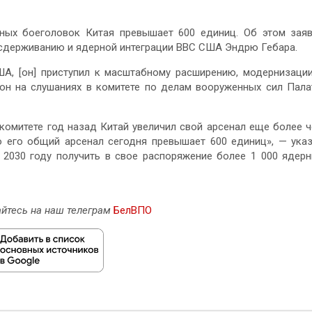
рных боеголовок Китая превышает 600 единиц. Об этом зая
 сдерживанию и ядерной интеграции ВВС США Эндрю Гебара.
ША, [он] приступил к масштабному расширению, модернизаци
он на слушаниях в комитете по делам вооруженных сил Пал
комитете год назад Китай увеличил свой арсенал еще более 
го его общий арсенал сегодня превышает 600 единиц», — ука
к 2030 году получить в свое распоряжение более 1 000 ядер
йтесь на наш телеграм
БелВПО