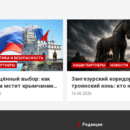
ТИКА И БЕЗОПАСНОСТЬ
АРТНЕРЫ
НАШИ ПАРТНЕРЫ
НОВОСТИ
ённый выбор: как
Зангезурский коридо
а мстит крымчанам
троянский конь: кто 
историческое решение
самом деле осваивае
6
16.06.2026
Армении
Редакция