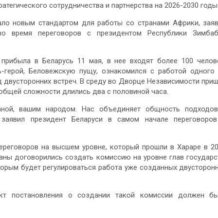
атегического сотрудничества и партнерства на 2026-2030 годы
ло новым стандартом для работы со странами Африки, зая
во время переговоров с президентом Республики Зимбаб
прибыла в Беларусь 11 мая, в нее входят более 100 челов
-герой, Беловежскую пущу, ознакомился с работой одного
 двусторонних встреч. В среду во Дворце Независимости при
 общей сложности длились два с половиной часа.
ной, вашим народом. Нас объединяет общность подходов
 заявил президент Беларуси в самом начале переговоро
переговоров на высшем уровне, который прошли в Хараре в 2
раны договорились создать комиссию на уровне глав государс
торым будет регулироваться работа уже созданных двусторон
ект постановления о создании такой комиссии должен б