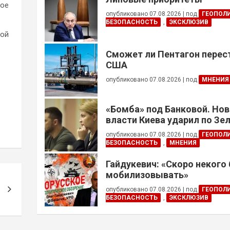
бое
опубликовано 07.08.2026
|
под
ГЕОПОЛ
БЕЗОПАСНОСТЬ
,
ЭКСКЛЮЗИВ
ной
Сможет ли Пентагон перес
США
опубликовано 07.08.2026
|
под
МНЕНИЯ
«Бомба» под Банковой. Но
власти Киева ударил по Зе
опубликовано 07.08.2026
|
под
ГЕОПОЛ
БЕЗОПАСНОСТЬ
,
МНЕНИЯ
Гайдукевич: «Скоро некого
мобилизовывать»
опубликовано 07.08.2026
|
под
ГЕОПОЛ
БЕЗОПАСНОСТЬ
,
ЭКСКЛЮЗИВ