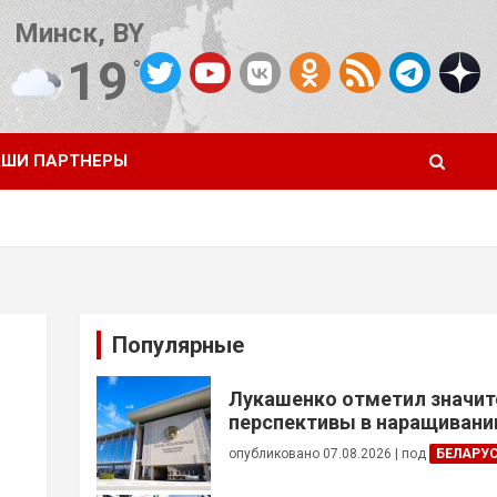
Минск, BY
19
°C
Погода от OpenWeatherMap
ШИ ПАРТНЕРЫ
Популярные
Лукашенко отметил значи
перспективы в наращивании
реализации проектов с Кот
опубликовано 07.08.2026
|
под
БЕЛАРУ