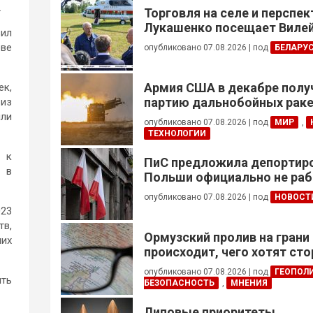
.
Торговля на селе и перспе
Лукашенко посещает Вилей
вил
ве
опубликовано 07.08.2026
|
под
БЕЛАРУ
Армия США в декабре полу
ек,
партию дальнобойных раке
 из
примененных против Ирана
шли
опубликовано 07.08.2026
|
под
МИР
,
ТЕХНОЛОГИИ
 к
ПиС предложила депортиро
в в
Польши официально не ра
украинцев призывного воз
опубликовано 07.08.2026
|
под
НОВОСТ
023
тв,
Ормузский пролив на грани
них
происходит, чего хотят сто
это приведет?
опубликовано 07.08.2026
|
под
ГЕОПОЛ
ыть
БЕЗОПАСНОСТЬ
,
МНЕНИЯ
Липовые приоритеты