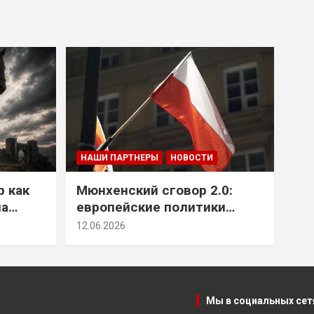
НАШИ ПАРТНЕРЫ
НОВОСТИ
р как
Мюнхенский сговор 2.0:
на
европейские политики
т юг
снова растят монстра у
12.06.2026
себя под носом
Мы в социальных сет