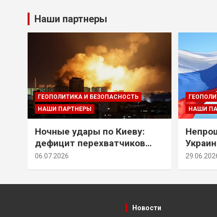
Наши партнеры
ГЕОПОЛИТИКА И БЕЗОПАСНОСТЬ
ГЕОПОЛИ
НАШИ ПАРТНЕРЫ
НАШИ П
Ночные удары по Киеву:
Непрощ
дефицит перехватчиков
Украин
Patriot и оборонительные
за их 
06.07.2026
29.06.202
рубежи Донбасса
Новости