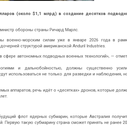
лларов (около $1,1 млрд) в создание десятков подводн
 министр обороны страны Ричард Марлс.
ны военно-морским силам уже в январе 2026 года в рам
 дочерней структурой американской Anduril Industries.
в сфере автономных подводных военных технологий», — отме
логиями и дальнобойностью, должны существенно усили
дут использоваться не только для разведки и наблюдения, н
емых аппаратов, речь идёт о «десятках» дронов, которые дол
лет.
удущий флот ядерных субмарин, которые Австралия получи
. Первую такую субмарину страна сможет принять не ранее 2