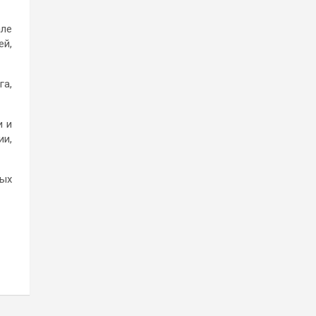
але
ей,
га,
и и
ии,
ных