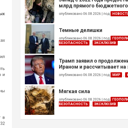
млрд прямого бюджетног
финансирования — глава Н
ых
опубликовано 06.08.2026
|
под
НОВОСТ
Украины
Темные делишки
опубликовано 06.08.2026
|
под
ГЕОПОЛ
ках
БЕЗОПАСНОСТЬ
,
ЭКСКЛЮЗИВ
тил
Трамп заявил о продолжени
Ираном и рассчитывает на
ть
сделки
о и
опубликовано 06.08.2026
|
под
МИР
,
жны
Мягкая сила
опубликовано 06.08.2026
|
под
ГЕОПОЛ
БЕЗОПАСНОСТЬ
,
ЭКСКЛЮЗИВ
т в
032