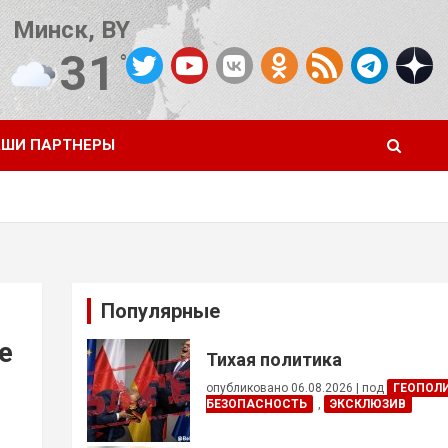
Минск, BY
31
°C
Погода от OpenWeatherMap
ШИ ПАРТНЕРЫ
Популярные
е
Тихая политика
опубликовано 06.08.2026
|
под
ГЕОПОЛ
БЕЗОПАСНОСТЬ
,
ЭКСКЛЮЗИВ