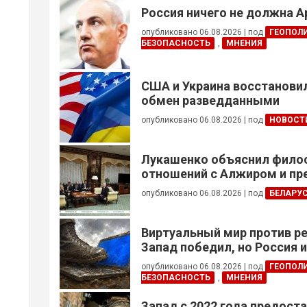
Россия ничего не должна 
опубликовано 06.08.2026
|
под
ГЕОПОЛ
БЕЗОПАСНОСТЬ
,
МНЕНИЯ
США и Украина восстанови
обмен разведданными
опубликовано 06.08.2026
|
под
НОВОСТ
Лукашенко объяснил фил
отношений с Алжиром и п
ускорить реализацию дого
опубликовано 06.08.2026
|
под
БЕЛАРУ
Виртуальный мир против р
Запад победил, но Россия 
опубликовано 06.08.2026
|
под
ГЕОПОЛ
БЕЗОПАСНОСТЬ
,
МНЕНИЯ
Запад с 2022 года предоста