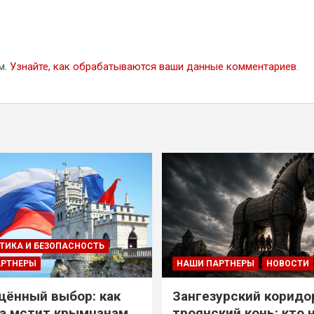
м.
Узнайте, как обрабатываются ваши данные комментариев
.
ТИКА И БЕЗОПАСНОСТЬ
АРТНЕРЫ
НАШИ ПАРТНЕРЫ
НОВОСТИ
ённый выбор: как
Зангезурский коридо
а мстит крымчанам
троянский конь: кто 